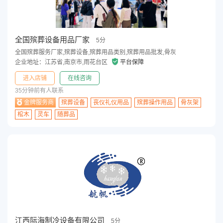
全国殡葬设备用品厂家
5分
全国殡葬服务厂家,殡葬设备,殡葬用品类别,殡葬用品批发,骨灰
企业地址：江苏省,南京市,雨花台区
平台保障
进入店铺
在线咨询
35分钟前有人联系
金牌服务商
殡葬设备
丧仪礼仪用品
殡葬操作用品
骨灰架
棺木
灵车
随葬品
江西际海制冷设备有限公司
5分