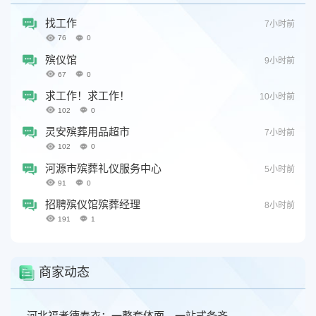
找工作
7小时前
76
0
殡仪馆
9小时前
67
0
求工作！求工作！
10小时前
102
0
灵安殡葬用品超市
7小时前
102
0
河源市殡葬礼仪服务中心
5小时前
91
0
招聘殡仪馆殡葬经理
8小时前
191
1
商家动态
河北福孝德寿衣：一整套体面，一站式备齐