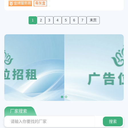
金牌服务商
骨灰盒
1
2
3
4
5
6
7
末页
厂家搜索