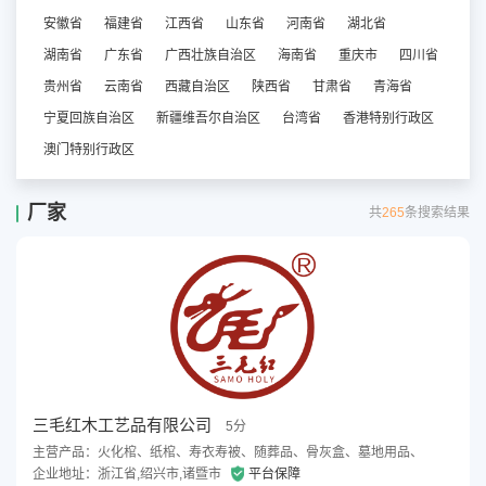
安徽省
福建省
江西省
山东省
河南省
湖北省
湖南省
广东省
广西壮族自治区
海南省
重庆市
四川省
贵州省
云南省
西藏自治区
陕西省
甘肃省
青海省
宁夏回族自治区
新疆维吾尔自治区
台湾省
香港特别行政区
澳门特别行政区
厂家
共
265
条搜索结果
三毛红木工艺品有限公司
5分
主营产品：火化棺、纸棺、寿衣寿被、随葬品、骨灰盒、墓地用品、
企业地址：浙江省,绍兴市,诸暨市
平台保障