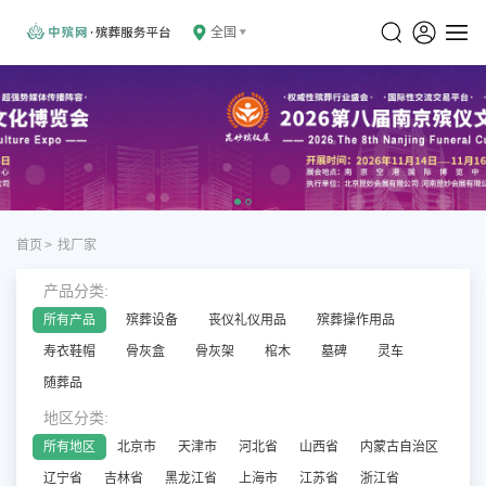
全国
首页
>
找厂家
产品分类:
所有产品
殡葬设备
丧仪礼仪用品
殡葬操作用品
寿衣鞋帽
骨灰盒
骨灰架
棺木
墓碑
灵车
随葬品
地区分类:
所有地区
北京市
天津市
河北省
山西省
内蒙古自治区
辽宁省
吉林省
黑龙江省
上海市
江苏省
浙江省