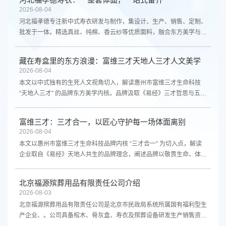
2026-08-04
河北福孝德专注新中式寿衣研发与制作，集设计、生产、销售、定制、
批发于一体。精选真丝、纯棉、香云纱等优质面料，融合东方美学与现
代审美，提供寿衣、寿帽、寿鞋、寿被等全套殡葬用品。自有工厂，品
质与交期双重保障，致力成为新中式寿衣领域品质标杆。
藏在寿盒里的东方浪漫：富维三才天地人三才人文美学
2026-08-04
本文以中式独有的生死人文视角切入，解读惠州市富维三才生命科技
“天地人三才” 的品牌东方美学内核。品牌汲取《易经》三才哲思与五行
民俗文化，甄选金丝楠、香樟、榉木、镁合金等天然珍稀基材，传承非
遗手工大漆髹漆工艺，打造镁木五行、实木五行、镁实亚水晶棺三大系
富维三才：三才合一，以匠心守护每一场体面离别
列寿盒，将含蓄雅致的中式审美、传统孝道寓意融入方寸殡葬礼器，赋
2026-08-04
予离别温柔庄重的诗意。结合行业发展趋势，文章同步介绍品牌全国区
本文以惠州市富维三才生命科技品牌内核 “三才合一” 为切入点，解读
域加盟商招募政策，依托差异化文化工艺壁垒，诚邀认同人文殡葬理念
企业取自《易经》天地人共生的品牌理念，阐述品牌以敬畏生命、体面
的合伙人，共同传递藏于寿盒之中的东方浪漫，以匠心守护每一段体面
送别为初心的经营信条。文章介绍企业依托金丝楠、香樟、镁合金等珍
归途。
稀基材，传承非遗天然大漆手工髹漆工艺，打造镁木五行、实木五行、
北京福源殡葬用品有限责任公司介绍
镁实亚水晶棺三大差异化产品线，将易经五行民俗文化融入殡葬礼器，
2026-08-03
兼顾品质、耐用性与传统孝道内涵。结合当下殡葬行业发展趋势，发布
北京福源殡葬用品有限责任公司是北京市民政局系统所属国有福利型生
品牌全国限量区域加盟商招募计划，说明一城一代区域保护、源头工厂
产企业、。公司具备棺木、骨灰盒、寿衣及殡葬设备研发生产销售资
供货、全套运营扶持、资质预审准入等合作政策，诚邀行业合伙人共建