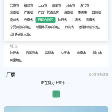
安徽省
福建省
江西省
山东省
河南省
湖北省
湖南省
广东省
广西壮族自治区
海南省
重庆市
四川省
贵州省
云南省
西藏自治区
陕西省
甘肃省
青海省
宁夏回族自治区
新疆维吾尔自治区
台湾省
香港特别行政区
澳门特别行政区
城市:
拉萨市
日喀则市
昌都市
林芝市
山南市
那曲市
阿里地区
厂家
共
0
条搜索结果
正在努力上架中......
1