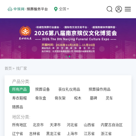
全国
首页
>
找厂家
产品分类:
所有产品
殡葬设备
丧仪礼仪用品
殡葬操作用品
寿衣鞋帽
骨灰盒
骨灰架
棺木
墓碑
灵车
随葬品
地区分类:
所有地区
北京市
天津市
河北省
山西省
内蒙古自治区
辽宁省
吉林省
黑龙江省
上海市
江苏省
浙江省