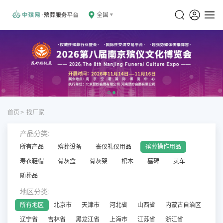
全国
首页
>
找厂家
产品分类:
所有产品
殡葬设备
丧仪礼仪用品
殡葬操作用品
寿衣鞋帽
骨灰盒
骨灰架
棺木
墓碑
灵车
随葬品
地区分类:
所有地区
北京市
天津市
河北省
山西省
内蒙古自治区
辽宁省
吉林省
黑龙江省
上海市
江苏省
浙江省