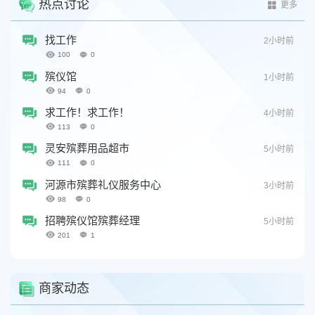
热点讨论
更多
找工作
2小时前
100
0
殡仪馆
1小时前
94
0
求工作！求工作！
4小时前
113
0
灵安殡葬用品超市
5小时前
111
0
河源市殡葬礼仪服务中心
3小时前
98
0
招聘殡仪馆殡葬经理
5小时前
201
1
商家动态