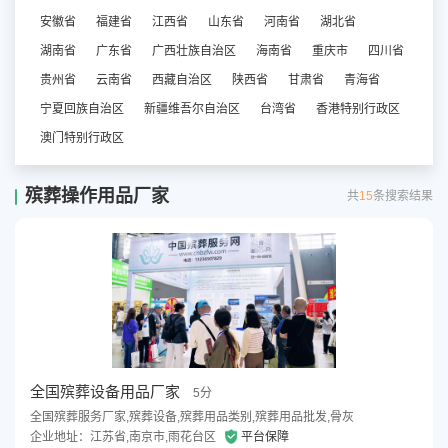
安徽省
福建省
江西省
山东省
河南省
湖北省
湖南省
广东省
广西壮族自治区
海南省
重庆市
四川省
贵州省
云南省
西藏自治区
陕西省
甘肃省
青海省
宁夏回族自治区
新疆维吾尔自治区
台湾省
香港特别行政区
澳门特别行政区
殡葬操作用品厂家
共
15
条搜索结果
全国殡葬设备用品厂家
5分
全国殡葬服务厂家,殡葬设备,殡葬用品类别,殡葬用品批发,骨灰
企业地址：江苏省,南京市,雨花台区
平台保障