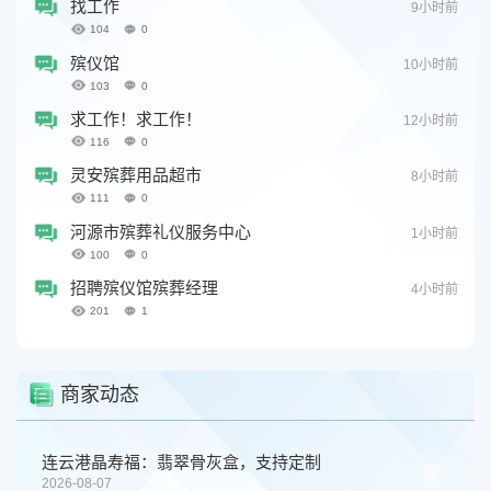
找工作
9小时前
104
0
殡仪馆
10小时前
103
0
求工作！求工作！
12小时前
116
0
灵安殡葬用品超市
8小时前
111
0
河源市殡葬礼仪服务中心
1小时前
100
0
招聘殡仪馆殡葬经理
4小时前
201
1
商家动态
连云港晶寿福：翡翠骨灰盒，支持定制
2026-08-07