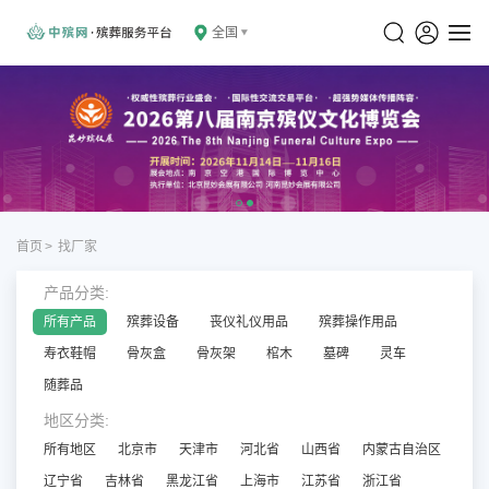
全国
首页
>
找厂家
产品分类:
所有产品
殡葬设备
丧仪礼仪用品
殡葬操作用品
寿衣鞋帽
骨灰盒
骨灰架
棺木
墓碑
灵车
随葬品
地区分类:
所有地区
北京市
天津市
河北省
山西省
内蒙古自治区
辽宁省
吉林省
黑龙江省
上海市
江苏省
浙江省