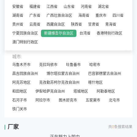
安徽省
福建省
江西省
山东省
河南省
湖北省
湖南省
广东省
广西壮族自治区
海南省
重庆市
四川省
贵州省
云南省
西藏自治区
陕西省
甘肃省
青海省
宁夏回族自治区
新疆维吾尔自治区
台湾省
香港特别行政区
澳门特别行政区
城市:
乌鲁木齐市
克拉玛依市
吐鲁番市
哈密市
昌吉回族自治州
博尔塔拉蒙古自治州
巴音郭楞蒙古自治州
阿克苏地区
克孜勒苏柯尔克孜自治州
喀什地区
和田地区
伊犁哈萨克自治州
塔城地区
阿勒泰地区
石河子市
阿拉尔市
图木舒克市
五家渠市
北屯市
铁门关市
厂家
共
0
条搜索结果
正在努力上架中......