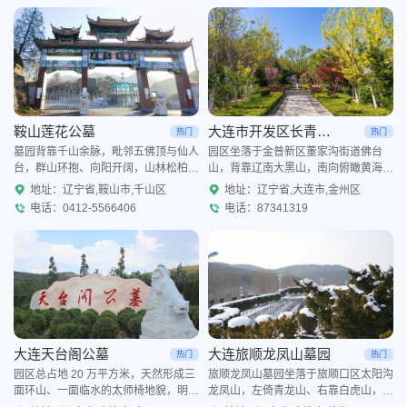
鞍山莲花公墓
大连市开发区长青墓园
热门
热门
墓园背靠千山余脉，毗邻五佛顶与仙人
园区坐落于金普新区董家沟街道佛台
台，群山环抱、向阳开阔，山林松柏茂
山，背靠辽南大黑山，南向俯瞰黄海大
密，远离城市喧嚣，山水环境清幽雅
窑湾，毗邻汉代古墓遗址，山水格局开
地址：辽宁省,鞍山市,千山区
地址：辽宁省,大连市,金州区
致。园区依山分层建设，建有仿古牌
阔，人文底蕴深厚，开发区城区自驾仅
电话：0412-5566406
电话：87341319
楼、休憩长廊等中式景观，规划
十余分钟即可抵达，出行祭扫
大连天台阁公墓
大连旅顺龙凤山墓园
热门
热门
园区总占地 20 万平方米，天然形成三
旅顺龙凤山墓园坐落于旅顺口区太阳沟
面环山、一面临水的太师椅地貌，明堂
龙凤山，左倚青龙山、右靠白虎山，坐