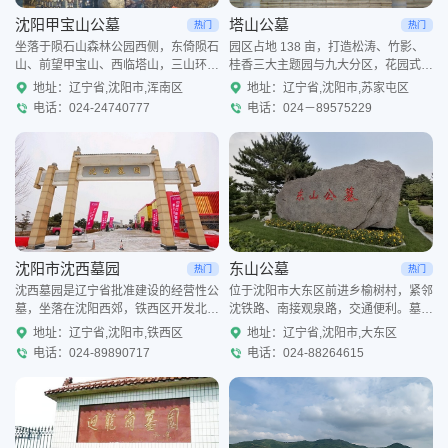
沈阳甲宝山公墓
塔山公墓
热门
热门
坐落于陨石山森林公园西侧，东倚陨石
园区占地 138 亩，打造松涛、竹影、
山、前望甲宝山、西临塔山，三山环
桂香三大主题园与九大分区，花园式园
抱、坐北朝南，山间溪流环绕汇入太子
林布局整洁雅致；墓型覆盖普惠传统立
地址：辽宁省,沈阳市,浑南区
地址：辽宁省,沈阳市,苏家屯区
河，山林繁茂、紫土肥沃，自然环境静
碑、定制艺术墓、家族合葬墓，配套壁
电话：024-24740777
电话：024－89575229
谧清幽。园区规划八大吉祥主
葬、树葬等节地生态葬
沈阳市沈西墓园
东山公墓
热门
热门
沈西墓园是辽宁省批准建设的经营性公
位于沈阳市大东区前进乡榆树村，紧邻
墓，坐落在沈阳西郊，铁西区开发北六
沈铁路、南接观泉路，交通便利。墓区
号路附近，墓园地势平坦，绿意盎然，
规划建设墓穴四万个。是沈阳市安葬量
地址：辽宁省,沈阳市,铁西区
地址：辽宁省,沈阳市,大东区
幽静祥和。2019年沈西墓园进行了资
最大的墓园之一。沈阳东山墓园所在地
电话：024-89890717
电话：024-88264615
产重组，进行全面升级改
为长白山余脉，在整个长白