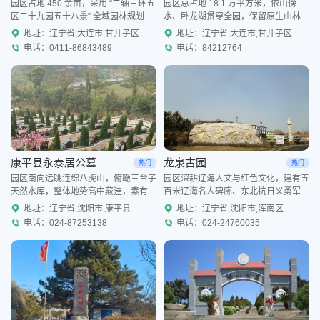
园区占地 450 余亩，采用 “二轴三环五
园区总占地 18.1 万平方米，依山傍
区二十九园五十八景” 全域园林规划，
水、卧龙湖贯穿全园，保留原生山林生
广植松林、槐林等原生绿植，四季景致
态，打造瀑布水景、龙形绿植、亭台假
地址：辽宁省,大连市,甘井子区
地址：辽宁省,大连市,甘井子区
分明，配套仿古石牌楼、景观步道、观
山等景观。园区划分松鹤园、龙凤园、
电话：0411-86843489
电话：84212764
海平台等人文景
樱花园等多主题墓区，
康平县永泰居公墓
龙泉古园
热门
热门
园区南向远眺连绵八虎山，俯瞰三台子
园区深耕辽海人文与红色文化，建有五
天然水库，整体地势高中藏洼，素有
百米辽海名人碑廊、东北抗日义勇军纪
“聚宝盆” 的山水格局，园内广植松柏与
念广场、全省海葬纪念园、特色须弥亭
地址：辽宁省,沈阳市,康平县
地址：辽宁省,沈阳市,浑南区
四季花木，绿化率高，山林清幽静谧。
等人文景观，兼具爱国主义教育基地功
电话：024-87253138
电话：024-24760035
园区规划多片标准化墓
能；分区设置松月新区、逸