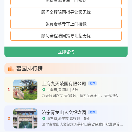
免费看墓专车上门接送
顾问全程陪同指导让您无忧
免费看墓专车上门接送
顾问全程陪同指导让您无忧
立即咨询
墓园排行榜
上海九天陵园有限公司
推荐
1
上海市,青浦区
5分
九天陵园以“九天”命名，意为至高无上，天长地久。九天陵园占地150亩，计10万平方米。陵园按建筑特色
济宁青龙山人文纪念园
推荐
2
山东省,济宁市,嘉祥县
5分
济宁青龙山人文纪念园是经山东省民政厅批准建设的经营性公墓，位于济宁市嘉祥县金屯镇禹庄村青龙山南坡，距