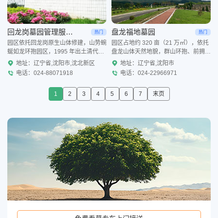
回龙岗墓园管理服务中心
盘龙福地墓园
热门
热门
园区依托回龙岗原生山体修建，山势蜿
园区占地约 320 亩（21 万㎡），依托
蜒如龙环抱园区，1995 年出土清代盛
盘龙山体天然地貌，群山环抱、前拥聚
京提督 “祥开福地” 古碑，人文底蕴深
福湖天然水景，形成背山面水、藏风聚
地址：辽宁省,沈阳市,沈北新区
地址：辽宁省,沈阳市
厚，总占地数十万平米，山林绿植覆盖
气的自然格局，山林植被覆盖率超
电话：024-88071918
电话：024-22966971
率超 85%，原
90%，原生松柏遍
1
2
3
4
5
6
7
末页