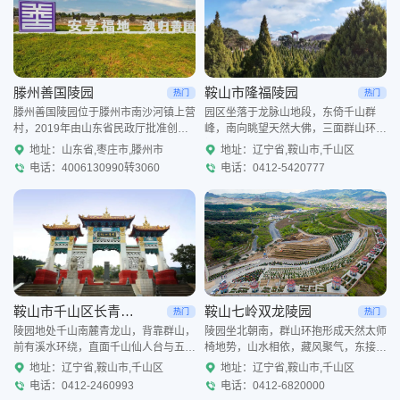
滕州善国陵园
鞍山市隆福陵园
热门
热门
滕州善国陵园位于滕州市南沙河镇上营
园区坐落于龙脉山地段，东倚千山群
村，2019年由山东省民政厅批准创
峰，南向眺望天然大佛，三面群山环
办，各项手续齐备的合法经营性陵园，
抱，山水格局优良，总占地 24.6 万平
地址：山东省,枣庄市,滕州市
地址：辽宁省,鞍山市,千山区
陵园占地面积455余亩，规划墓穴10万
方米，园区建设汉唐仿古山门、钟楼、
电话：4006130990转3060
电话：0412-5420777
余座。 陵
汉白玉华表，打造二十四
鞍山市千山区长青公墓
鞍山七岭双龙陵园
热门
热门
陵园地处千山南麓青龙山，背靠群山，
陵园坐北朝南，群山环抱形成天然太师
前有溪水环绕，直面千山仙人台与五佛
椅地势，山水相依，藏风聚气，东接莲
顶，山林松柏苍翠，花海绿植遍布，园
花群山，南向可见天然卧佛，自然环境
地址：辽宁省,鞍山市,千山区
地址：辽宁省,鞍山市,千山区
区配有假山、景观长廊，四季风景雅
优越。园区打造中式园林景观，巨型青
电话：0412-2460993
电话：0412-6820000
致，环境宁静祥和。墓园整体
铜鼎、仿古石门、亭台塔楼