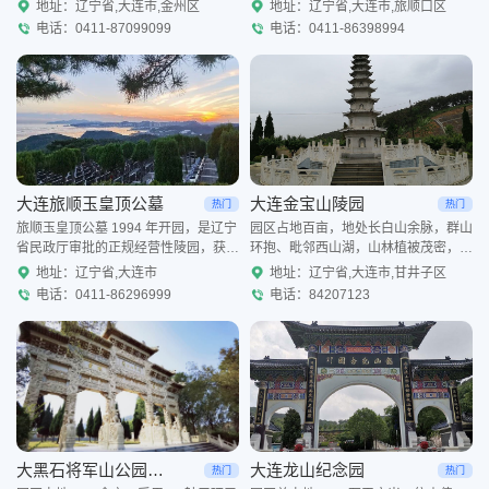
开阔，山林茂密清幽，远离城市喧嚣，
北朝南，登高可俯瞰旅顺口军港、白玉
地址：辽宁省,大连市,金州区
地址：辽宁省,大连市,旅顺口区
自然环境优越。园区依托山水地势分区
山与黄海海景，山海环抱，视野开阔，
电话：0411-87099099
电话：0411-86398994
规划，墓型丰富齐全，
自然条件得天独厚。园区总
大连旅顺玉皇顶公墓
大连金宝山陵园
热门
热门
旅顺玉皇顶公墓 1994 年开园，是辽宁
园区占地百亩，地处长白山余脉，群山
省民政厅审批的正规经营性陵园，获评
环抱、毗邻西山湖，山林植被茂密，坐
辽宁省一级公墓，隶属于顺屹实业集
北朝南格局开阔，整体融合佛教、儒家
地址：辽宁省,大连市
地址：辽宁省,大连市,甘井子区
团，坐落于高新区龙王塘五龙背山，背
孝道文化打造园林式安息空间，园内建
电话：0411-86296999
电话：84207123
靠主峰、面朝黄海，坐
有七层祈福灵塔、九米弥勒
大黑石将军山公园公墓
大连龙山纪念园
热门
热门