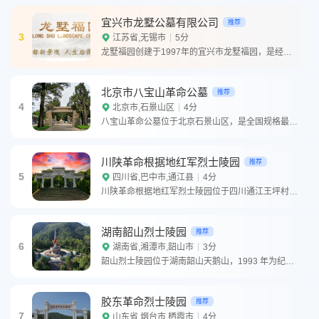
宜兴市龙墅公墓有限公司
推荐
3
江苏省,无锡市
5分
龙墅福园创建于1997年的宜兴市龙墅福园，是经宜兴市、无锡市、江苏省三级政府批准创办的一个经营性骨灰
北京市八宝山革命公墓
推荐
4
北京市,石景山区
4分
八宝山革命公墓位于北京石景山区，是全国规格最高、红色资源最丰富的园林式公墓。1950 年在明代护国寺
川陕革命根据地红军烈士陵园
推荐
5
四川省,巴中市,通江县
4分
川陕革命根据地红军烈士陵园位于四川通江王坪村，始建于 1934 年，原名王坪红军烈士墓，是全国唯一由
湖南韶山烈士陵园
推荐
6
湖南省,湘潭市,韶山市
3分
韶山烈士陵园位于湖南韶山天鹅山，1993 年为纪念毛泽东诞辰 100 周年而建，占地 161 亩。是
胶东革命烈士陵园
推荐
7
山东省,烟台市,栖霞市
4分