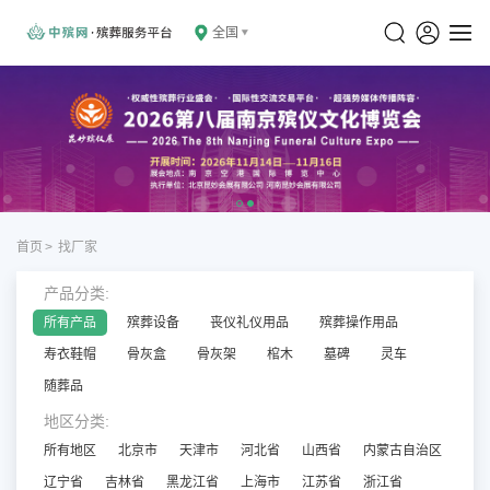
全国
首页
>
找厂家
产品分类:
所有产品
殡葬设备
丧仪礼仪用品
殡葬操作用品
寿衣鞋帽
骨灰盒
骨灰架
棺木
墓碑
灵车
随葬品
地区分类:
所有地区
北京市
天津市
河北省
山西省
内蒙古自治区
辽宁省
吉林省
黑龙江省
上海市
江苏省
浙江省