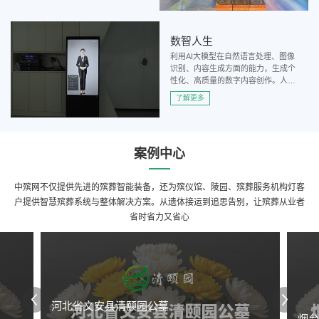
数智人生
利用AI大模型在自然语言处理、图像
识别、内容生成方面的能力，生成个
性化、高质量的数字内容创作。人生
微电影创作，让一个人以数字的方式
了解更多
形成人生回顾和记录。
案例中心
中殡网不仅提供先进的殡葬智能装备，还为殡仪馆、陵园、殡葬服务机构灯客
户提供智慧殡葬系统与整体解决方案。从遗体接运到追思告别，让殡葬从业者
省时省力又省心
河北省文安县清颐园公墓
烟台