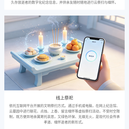
久存放逝者的数字化纪念信息，并供亲友随时随地进行云祭扫与缅怀。
线上祭祀
依托互联网平台开展的文明祭扫方式。通过手机或电脑，在网上纪念馆、
云墓园中进行献花、点烛、上香、留言缅怀等虚拟祭扫活动，不受时空限
制，既方便异地亲属寄托哀思，又绿色环保、无烟无火，是现代社会传承
孝道、缅怀逝者的新形式。