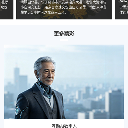
、礼厅
清颐园公墓，位于廊坊市文安县迎宾大道，毗邻大清河与
、殡仪
小白河交汇处，距京台高速文安出口 6 公里，地处京津冀
宁恩
腹地，1 小时可达北京南五环。
体的
更多精彩
互动AI数字人