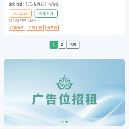
企业地址：江苏省,淮安市,淮阴区
进入店铺
在线咨询
17分钟前有人联系
殡葬设备
寿衣鞋帽
骨灰盒
1
2
末页