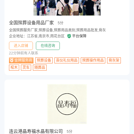
全国殡葬设备用品厂家
5分
全国殡葬服务厂家,殡葬设备,殡葬用品类别,殡葬用品批发,骨灰
企业地址：江苏省,南京市,雨花台区
平台保障
进入店铺
在线咨询
22分钟前有人联系
金牌服务商
殡葬设备
丧仪礼仪用品
殡葬操作用品
骨灰架
棺木
灵车
随葬品
连云港晶寿福水晶有限公司
5分