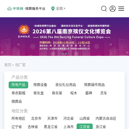
全国
首页
>
找厂家
产品分类:
所有产品
殡葬设备
丧仪礼仪用品
殡葬操作用品
寿衣鞋帽
骨灰盒
骨灰架
棺木
墓碑
灵车
随葬品
地区分类:
所有地区
北京市
天津市
河北省
山西省
内蒙古自治区
辽宁省
吉林省
黑龙江省
上海市
江苏省
浙江省