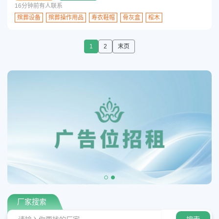
16分钟前有人联系
殡葬设备
殡葬操作用品
寿衣鞋帽
骨灰盒
棺木
1
2
末页
厂家搜索