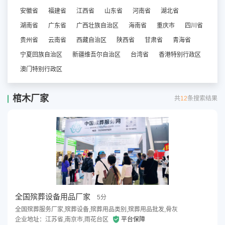
安徽省
福建省
江西省
山东省
河南省
湖北省
湖南省
广东省
广西壮族自治区
海南省
重庆市
四川省
贵州省
云南省
西藏自治区
陕西省
甘肃省
青海省
宁夏回族自治区
新疆维吾尔自治区
台湾省
香港特别行政区
澳门特别行政区
棺木厂家
共
12
条搜索结果
全国殡葬设备用品厂家
5分
全国殡葬服务厂家,殡葬设备,殡葬用品类别,殡葬用品批发,骨灰
企业地址：江苏省,南京市,雨花台区
平台保障