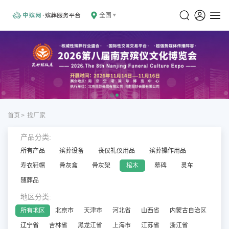
全国
首页
>
找厂家
产品分类:
所有产品
殡葬设备
丧仪礼仪用品
殡葬操作用品
寿衣鞋帽
骨灰盒
骨灰架
棺木
墓碑
灵车
随葬品
地区分类:
所有地区
北京市
天津市
河北省
山西省
内蒙古自治区
辽宁省
吉林省
黑龙江省
上海市
江苏省
浙江省