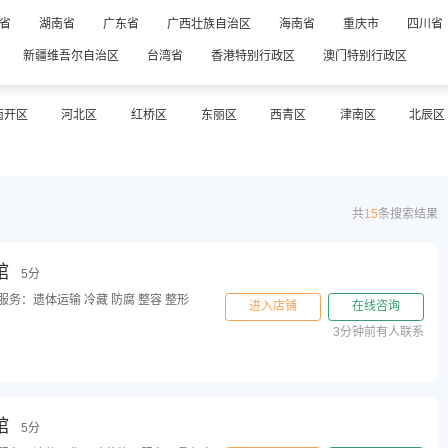
省
湖南省
广东省
广西壮族自治区
海南省
重庆市
四川省
新疆维吾尔自治区
台湾省
香港特别行政区
澳门特别行政区
南开区
河北区
红桥区
东丽区
西青区
津南区
北辰区
共
15
条搜索结果
馆
5分
务：遗体运输 冷藏 防腐 整容 整形
进入店铺
在线咨询
3分钟前有人联系
馆
5分