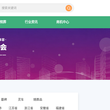
殡葬
行业资讯
商机中心
墓碑
灵车
随葬品
市
江苏省
浙江省
安徽省
福建省