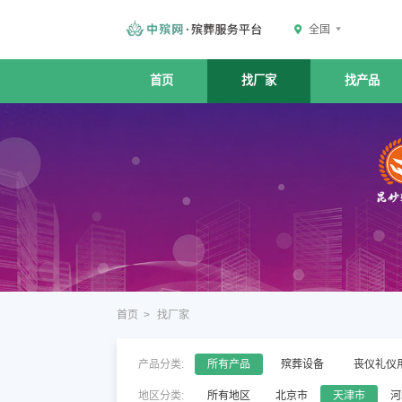
全国
首页
找厂家
找产品
首页
>
找厂家
产品分类:
所有产品
殡葬设备
丧仪礼仪
地区分类:
所有地区
北京市
天津市
河