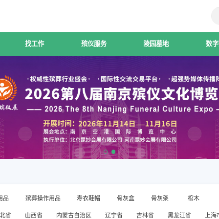
找工作
殡仪服务
陵园墓地
数字
用品
殡葬操作用品
寿衣鞋帽
骨灰盒
骨灰架
棺木
北省
山西省
内蒙古自治区
辽宁省
吉林省
黑龙江省
上海