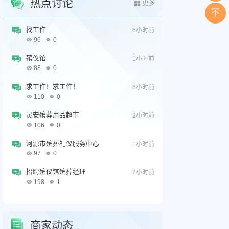
热点讨论
更多
找工作
6小时前
96
0
殡仪馆
1小时前
88
0
求工作！求工作！
6小时前
110
0
灵安殡葬用品超市
2小时前
106
0
河源市殡葬礼仪服务中心
1小时前
97
0
招聘殡仪馆殡葬经理
2小时前
198
1
商家动态