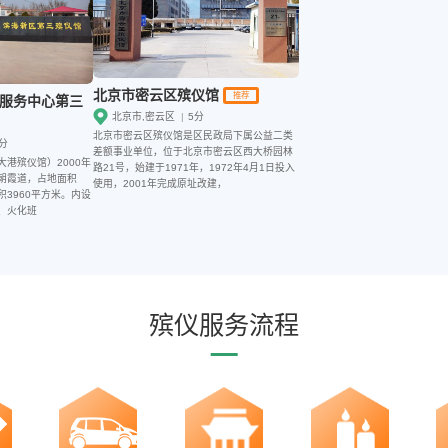
北京市密云区殡仪馆
推荐
服务中心第三
北京市,密云区
|
5分
北京市密云区殡仪馆是区民政局下属公益二类
分
差额事业单位，位于北京市密云区西大桥园林
港殡仪馆）2000年
路21号，始建于1971年，1972年4月1日投入
朝霞道，占地面积
使用，2001年完成原址改建，
积3960平方米。内设
、火化班
殡仪服务流程