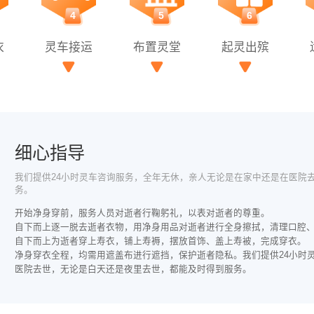
4
5
6
衣
灵车接运
布置灵堂
起灵出殡
细心指导
我们提供24小时灵车咨询服务，全年无休，亲人无论是在家中还是在医院
务。
开始净身穿前，服务人员对逝者行鞠躬礼，以表对逝者的尊重。
自下而上逐一脱去逝者衣物，用净身用品对逝者进行全身擦拭，清理口腔
自下而上为逝者穿上寿衣，铺上寿褥，摆放首饰、盖上寿被，完成穿衣。
净身穿衣全程，均需用遮盖布进行遮挡，保护逝者隐私。我们提供24小时
医院去世，无论是白天还是夜里去世，都能及时得到服务。