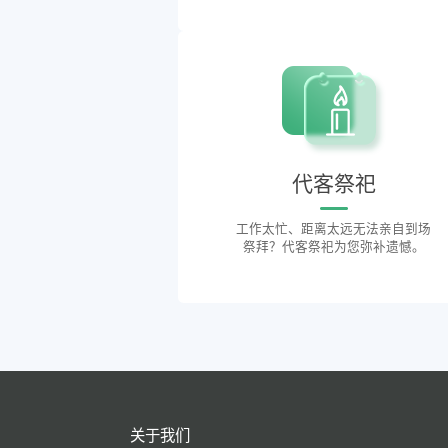
代客祭祀
工作太忙、距离太远无法亲自到场
祭拜？代客祭祀为您弥补遗憾。
关于我们