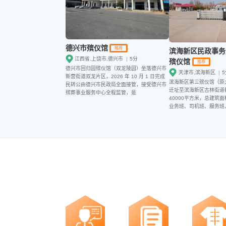
德兴市殡仪馆
推荐
滨海新区民政事务
江西省,上饶市,德兴市
|
5分
殡仪馆
推荐
德兴市回归园殡仪馆（双龙陵园）坐落德兴市
天津市,滨海新区
|
5
新营街道双龙片区，2026 年 10 月 1 日完成
滨海新区第三殡仪馆（原大
民转公由德兴市民政局全面接管，接受德兴市
迁址至滨海新区古林街道
殡葬事业服务中心全程监管，是
40000平方米，总建筑面
业务班、司机班、服务班