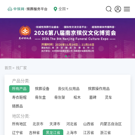
全国
首页
>
找厂家
产品分类:
所有产品
殡葬设备
丧仪礼仪用品
殡葬操作用品
寿衣鞋帽
骨灰盒
骨灰架
棺木
墓碑
灵车
随葬品
地区分类:
所有地区
北京市
天津市
河北省
山西省
内蒙古自治区
辽宁省
吉林省
黑龙江省
上海市
江苏省
浙江省