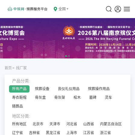
全国
首页
>
找厂家
产品分类:
所有产品
殡葬设备
丧仪礼仪用品
殡葬操作用品
寿衣鞋帽
骨灰盒
骨灰架
棺木
墓碑
灵车
随葬品
地区分类:
所有地区
北京市
天津市
河北省
山西省
内蒙古自治区
辽宁省
吉林省
黑龙江省
上海市
江苏省
浙江省