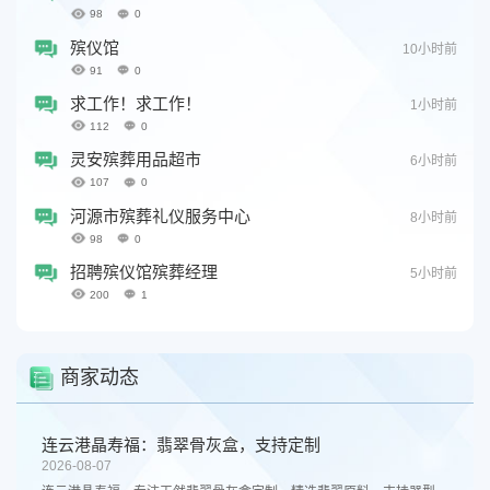
98
0
殡仪馆
10小时前
91
0
求工作！求工作！
1小时前
112
0
灵安殡葬用品超市
6小时前
107
0
河源市殡葬礼仪服务中心
8小时前
98
0
招聘殡仪馆殡葬经理
5小时前
200
1
商家动态
连云港晶寿福：翡翠骨灰盒，支持定制
2026-08-07