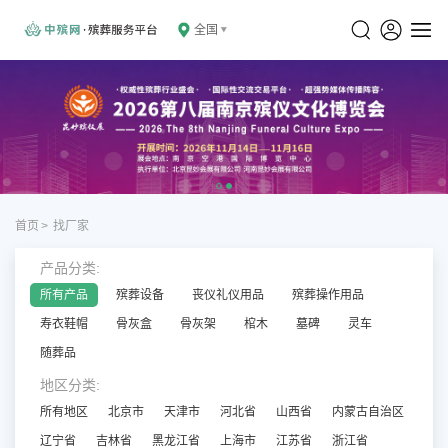
全国
首页
>
找厂家
产品分类:
所有产品
殡葬设备
丧仪礼仪用品
殡葬操作用品
寿衣鞋帽
骨灰盒
骨灰架
棺木
墓碑
灵车
随葬品
地区分类:
所有地区
北京市
天津市
河北省
山西省
内蒙古自治区
辽宁省
吉林省
黑龙江省
上海市
江苏省
浙江省