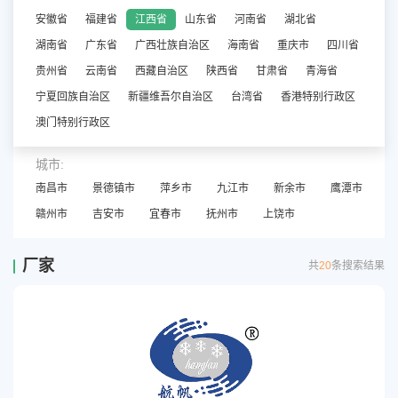
安徽省
福建省
江西省
山东省
河南省
湖北省
湖南省
广东省
广西壮族自治区
海南省
重庆市
四川省
贵州省
云南省
西藏自治区
陕西省
甘肃省
青海省
宁夏回族自治区
新疆维吾尔自治区
台湾省
香港特别行政区
澳门特别行政区
城市:
南昌市
景德镇市
萍乡市
九江市
新余市
鹰潭市
赣州市
吉安市
宜春市
抚州市
上饶市
厂家
共
20
条搜索结果