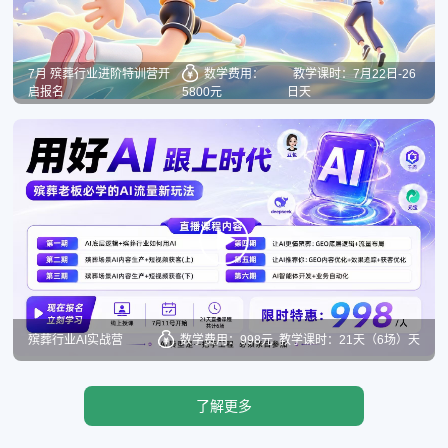
7月 殡葬行业进阶特训营开
数学费用：
教学课时：7月22日-26
启报名
5800元
日天
殡葬行业AI实战营
数学费用：998元
教学课时：21天（6场）天
了解更多