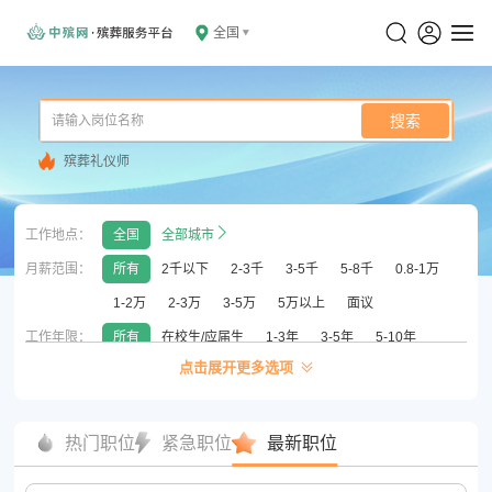
全国
搜索
殡葬礼仪师
工作地点：
全国
全部城市
月薪范围：
所有
2千以下
2-3千
3-5千
5-8千
0.8-1万
1-2万
2-3万
3-5万
5万以上
面议
工作年限：
所有
在校生/应届生
1-3年
3-5年
5-10年
点击展开更多选项
10年以上
无须经验
学历要求：
所有
初中以下
高中/中专/中技
大专
本科
硕士
博士
热门职位
紧急职位
最新职位
公司性质：
所有
国企
外企
已上市
合资
民营