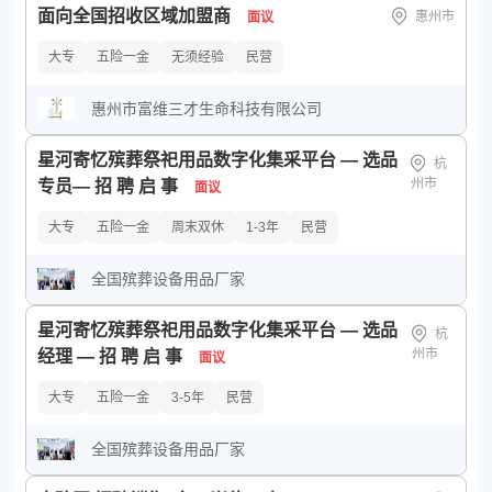
面向全国招收区域加盟商
政府机关
事业单位
非盈利组织
创业公司
惠州市
面议
公司规模：
所有
少于50人
50-150人
150-500人
大专
五险一金
无须经验
民营
500-1000人
1000-5000人
5000-10000人
惠州市富维三才生命科技有限公司
10000人以上
星河寄忆殡葬祭祀用品数字化集采平台 — 选品
杭
州市
专员— 招 聘 启 事
面议
大专
五险一金
周末双休
1-3年
民营
全国殡葬设备用品厂家
星河寄忆殡葬祭祀用品数字化集采平台 — 选品
杭
州市
经理 — 招 聘 启 事
面议
大专
五险一金
3-5年
民营
全国殡葬设备用品厂家