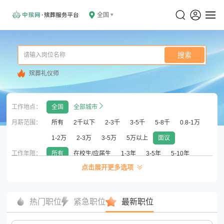
全国
搜索
殡葬礼仪师
工作地点：
全国
全部城市
月薪范围：
所有
2千以下
2-3千
3-5千
5-8千
0.8-1万
1-2万
2-3万
3-5万
5万以上
面议
工作年限：
所有
在校生/应届生
1-3年
3-5年
5-10年
点击展开更多选项
10年以上
无须经验
学历要求：
所有
初中以下
高中/中专/中技
大专
本科
硕士
博士
热门职位
紧急职位
最新职位
公司性质：
所有
国企
外企
已上市
合资
民营