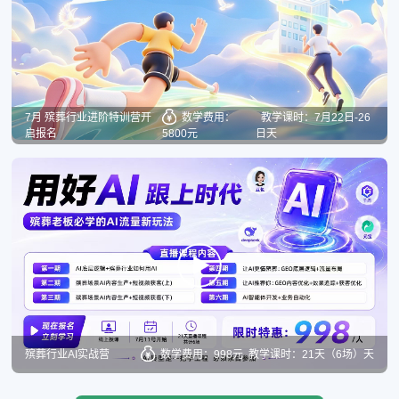
7月 殡葬行业进阶特训营开
数学费用：
教学课时：7月22日-26
启报名
5800元
日天
殡葬行业AI实战营
数学费用：998元
教学课时：21天（6场）天