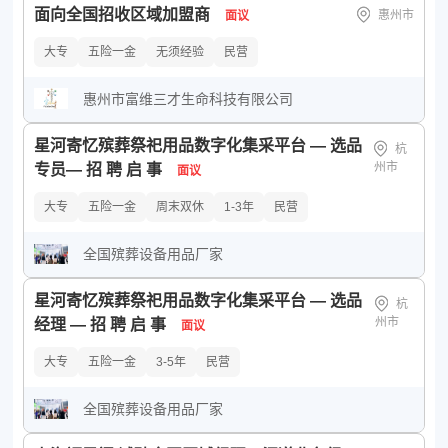
面向全国招收区域加盟商
政府机关
事业单位
非盈利组织
创业公司
惠州市
面议
公司规模：
所有
少于50人
50-150人
150-500人
大专
五险一金
无须经验
民营
500-1000人
1000-5000人
5000-10000人
惠州市富维三才生命科技有限公司
10000人以上
星河寄忆殡葬祭祀用品数字化集采平台 — 选品
杭
州市
专员— 招 聘 启 事
面议
大专
五险一金
周末双休
1-3年
民营
全国殡葬设备用品厂家
星河寄忆殡葬祭祀用品数字化集采平台 — 选品
杭
州市
经理 — 招 聘 启 事
面议
大专
五险一金
3-5年
民营
全国殡葬设备用品厂家