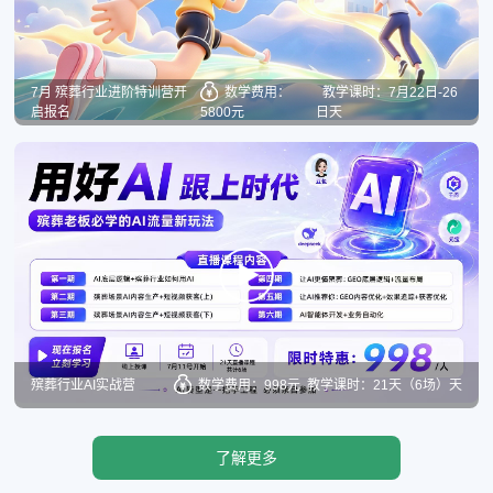
7月 殡葬行业进阶特训营开
数学费用：
教学课时：7月22日-26
启报名
5800元
日天
殡葬行业AI实战营
数学费用：998元
教学课时：21天（6场）天
了解更多