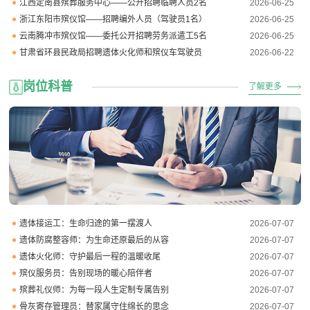
江西定南县殡葬服务中心——公开招聘临聘人员2名
2026-06-25
浙江东阳市殡仪馆——招聘编外人员（驾驶员1名）
2026-06-25
云南腾冲市殡仪馆——委托公开招聘劳务派遣工5名
2026-06-25
甘肃省环县民政局招聘遗体火化师和殡仪车驾驶员
2026-06-22
岗位科普
了解更多
遗体接运工：生命归途的第一摆渡人
2026-07-07
遗体防腐整容师：为生命还原最后的从容
2026-07-07
遗体火化师：守护最后一程的温暖收尾
2026-07-07
殡仪服务员：告别现场的暖心陪伴者
2026-07-07
殡葬礼仪师：为每一段人生定制专属告别
2026-07-07
骨灰寄存管理员：替家属守住绵长的思念
2026-07-07