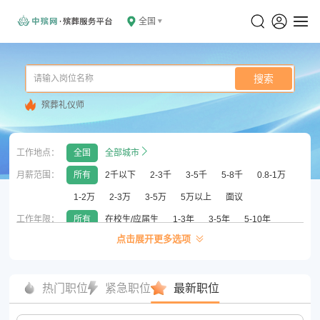
全国
搜索
殡葬礼仪师
工作地点：
全国
全部城市
月薪范围：
所有
2千以下
2-3千
3-5千
5-8千
0.8-1万
1-2万
2-3万
3-5万
5万以上
面议
工作年限：
所有
在校生/应届生
1-3年
3-5年
5-10年
点击展开更多选项
10年以上
无须经验
学历要求：
所有
初中以下
高中/中专/中技
大专
本科
硕士
博士
热门职位
紧急职位
最新职位
公司性质：
所有
国企
外企
已上市
合资
民营