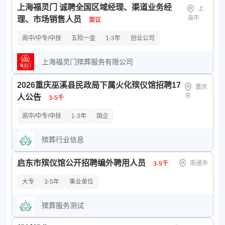
上海福灵门 诚聘全国区域经理、渠道业务经
政府机关
事业单位
非盈利组织
创业公司
上
海市
理、市场销售人员
面议
公司规模：
所有
少于50人
50-150人
150-500人
高中/中专/中技
500-1000人
五险一金
1000-5000人
1-3年
创业公司
5000-10000人
10000人以上
上海福灵门殡葬服务有限公司
2026重庆巫溪县民政局下属火化殡仪馆招聘17
重庆
市
人公告
3-5千
高中/中专/中技
1-3年
国企
殡葬行业信息
启东市殡仪馆公开招聘编外聘用人员
南通市
3-5千
大专
3-5年
事业单位
殡葬服务测试