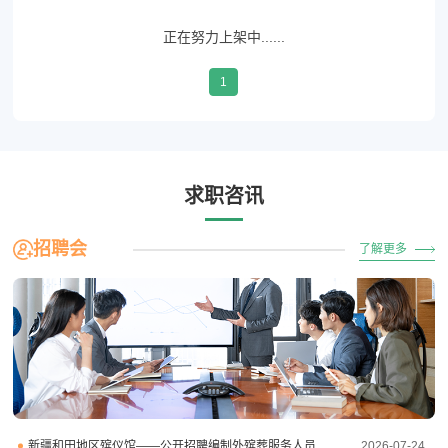
政府机关
事业单位
非盈利组织
创业公司
正在努力上架中......
公司规模：
所有
少于50人
50-150人
150-500人
500-1000人
1000-5000人
5000-10000人
1
10000人以上
求职咨讯
招聘会
了解更多
新疆和田地区殡仪馆——公开招聘编制外殡葬服务人员
2026-07-24