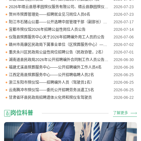
2026年缙云县慈孝园殡仪服务有限公司、缙云县静园殡仪服务有限公司招聘工作人员公告
2026-07-23
贺州市殡葬管理处——招聘就业见习岗位人员6名
2026-07-23
阳江市石猪山公墓——公开选聘中层管理干部（副部长）4名
2026-07-17
宜都市殡仪馆2026年招聘公益性岗位人员公告
2026-07-14
仪陇县殡葬服务中心关于2026年招聘编外用工人员的公告
2026-07-06
赣州市南康区民政局下属事业单位（区殡葬服务中心）——公开招聘编外聘用人员
2026-07-02
重庆永川区民政局公益性岗位招聘公告（民政协管，2名）
2026-07-01
湖南道县民政局2026年公开招聘编外合同制工作人员公告（殡仪馆岗位）
2026-06-30
福建尤溪县殡葬服务中心——公开招聘编外工作人员4名
2026-06-26
江西定南县殡葬服务中心——公开招聘临聘人员2名
2026-06-25
浙江东阳市殡仪馆——招聘编外人员（驾驶员1名）
2026-06-25
云南腾冲市殡仪馆——委托公开招聘劳务派遣工5名
2026-06-25
甘肃省环县民政局招聘遗体火化师和殡仪车驾驶员
2026-06-22
岗位科普
了解更多