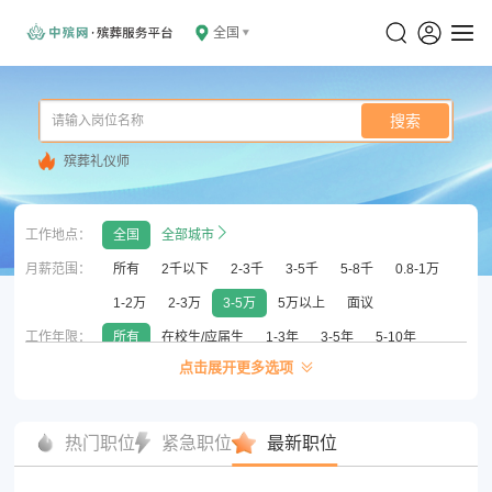
全国
搜索
殡葬礼仪师
工作地点：
全国
全部城市
月薪范围：
所有
2千以下
2-3千
3-5千
5-8千
0.8-1万
1-2万
2-3万
3-5万
5万以上
面议
工作年限：
所有
在校生/应届生
1-3年
3-5年
5-10年
点击展开更多选项
10年以上
无须经验
学历要求：
所有
初中以下
高中/中专/中技
大专
本科
硕士
博士
热门职位
紧急职位
最新职位
公司性质：
所有
国企
外企
已上市
合资
民营