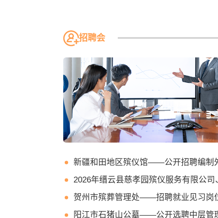
招聘会
新疆和田地区殡仪馆——公开招聘编制外殡葬
2026年缙云县慈孝园殡仪服务有限公司、缙云县静园殡仪服务有限公司
贺州市殡葬管理处——招聘就业见习岗
阳江市石猪山公墓——公开选聘中层管理干部（副