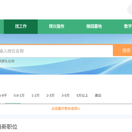
找工作
殡仪服务
陵园墓地
数字
搜索
殡葬礼仪师
5-8千
0.8-1万
1-2万
2-3万
3-5万
5万以上
面议
年
5-10年
10年以上
无须经验
点击展开更多选项
大专
本科
硕士
博士
最新职位
资
民营
政府机关
事业单位
非盈利组织
创业公司