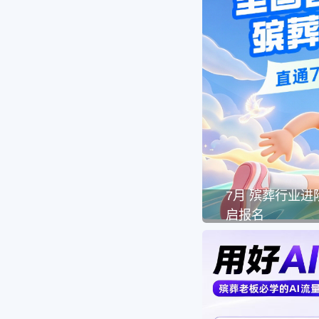
7月 殡葬行业
启报名