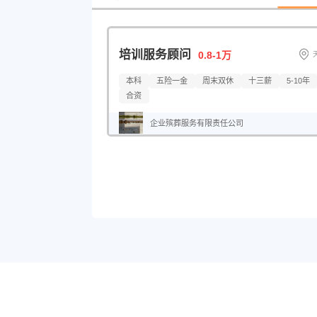
公司规模：
所有
少于50人
50-150人
150-
培训服务顾问
0.8-1万
本科
五险一金
周末双休
十三薪
5-10年
合资
企业殡葬服务有限责任公司