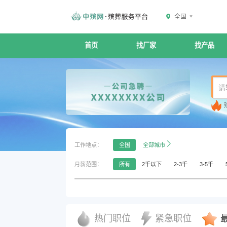
全国
首页
找厂家
找产品
工作地点：
全国
全部城市
月薪范围：
所有
2千以下
2-3千
3-5千
工作年限：
所有
在校生/应届生
1-3年
3-5
学历要求：
所有
初中以下
高中/中专/中技
热门职位
紧急职位
公司性质：
所有
国企
外企
已上市
合