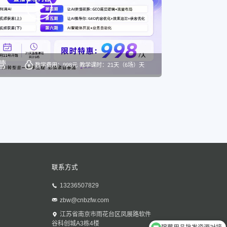
营
数学费用：998元
教学课时：21天（6场）天
联系方式
13236507829
zbw@cnbzfw.com
殡葬用品批发资源对接
江苏省南京市雨花台区凤展路软件
谷科创城A3栋4楼