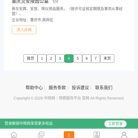
重庆灵安陵园公墓
5分
骨灰安葬、安放、殡仪用品服务。（按许可证核定期限及事项从事经
营）。
企业地址：重庆市,南岸区
进入店铺
首页
1
2
3
4
5
6
7
末页
帮助中心
服务条款
投诉建议
联系我们
Copyright © 2026 中殡网｜殡葬服务平台 官网 All Rights Reserved.
登录解锁中殡网享受更多权益
立即登录