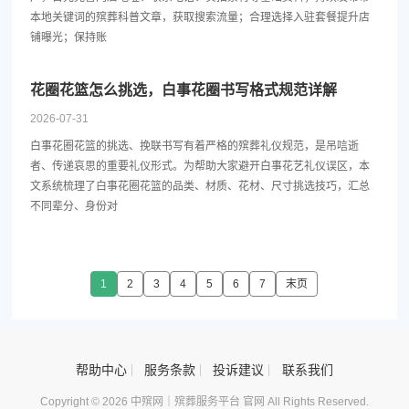
本地关键词的殡葬科普文章，获取搜索流量；合理选择入驻套餐提升店
铺曝光；保持账
花圈花篮怎么挑选，白事花圈书写格式规范详解
2026-07-31
白事花圈花篮的挑选、挽联书写有着严格的殡葬礼仪规范，是吊唁逝
者、传递哀思的重要礼仪形式。为帮助大家避开白事花艺礼仪误区，本
文系统梳理了白事花圈花篮的品类、材质、花材、尺寸挑选技巧，汇总
不同辈分、身份对
1
2
3
4
5
6
7
末页
帮助中心
服务条款
投诉建议
联系我们
Copyright © 2026 中殡网｜殡葬服务平台 官网 All Rights Reserved.