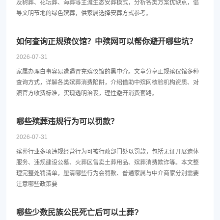
及树葬、花坛葬、海葬等主流生态安葬模式，分析各类方案优缺点，倡
导文明节地的绿色殡葬，供家属选择安葬方式参考。
如何查询正规殡仪馆？中殡网可以帮你避开哪些坑？
2026-07-31
家属办理白事容易遭遇冒充殡仪馆的黑中介。文章分享正规殡仪馆多种
查询方式，详解各类殡葬消费陷阱，介绍借助中殡网核验机构资质、对
照官方收费标准，实现透明治丧，理性避开消费套路。
哪些殡葬违规行为可以罚款？
2026-07-31
殡葬行业多项违规经营行为可被行政部门处以罚款，包括无证开展遗体
服务、违规建设公墓、火葬区售卖土葬用品、殡葬消费欺诈等。本文整
理完整处罚清单，厘清哪些行为会罚款、普通家属与中介商家分别需要
注意哪些政策要
哪些少数民族公民死亡后可以土葬?