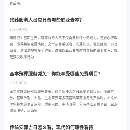
身后事。
殡葬服务人员应具备哪些职业素养？
2026-07-31
殡葬行业直面生死，殡葬服务人员不仅需要熟练业务能力，还要心怀敬
畏、懂得共情家属情绪。文章从尊重逝者、沟通礼仪、诚信经营、心理
调节、法律法规等多个维度，讲解殡葬从业者应当具备的职业素养，规
范殡仪服务行为
基本殡葬服务减免：你能享受哪些免费项目？
2026-07-31
南京实施惠民殡葬减免政策，符合条件人群可享受遗体接运、冷藏存
放、基础告别、火化、生态安葬等多项基础殡葬服务免费福利。本文梳
理完整免费项目清单、适用人群、申请流程，分清基础公益项目与自选
增值服务，帮助家
传统安葬吉日怎么看，现代如何理性看待