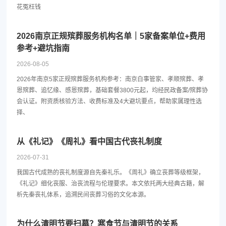
花冤枉钱
2026南京正规殡葬服务机构名单｜5家备案单位+费用
参考+避坑指南
2026-08-05
2026年南京5家正规殡葬服务机构参考：南京白事管家、孝顺殡葬、孝
恩殡葬、追忆缘、感恩殡葬，基础套餐3800元起，均经民政备案/殡葬协
会认证。附资质核验方法、收费标准及4大避坑要点，帮助家属理性选
择、
从《礼记》《周礼》看中国古代丧礼制度
2026-07-31
我国古代成熟的丧礼制度源自先秦礼乐。《周礼》确立丧葬等级框架，
《礼记》细化丧服、治丧流程与伦理要求。本文依托两大经典古籍，解
析先秦丧礼体系，追溯民间丧葬习俗的文化本源。
为什么清明节要扫墓？寒食节与清明节的关系