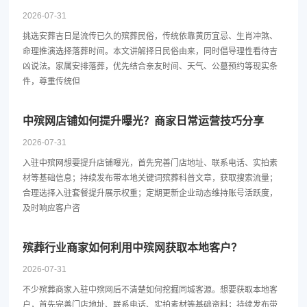
2026-07-31
挑选安葬吉日是流传已久的殡葬民俗，传统依靠黄历宜忌、生肖冲煞、
命理推演选择落葬时间。本文讲解择日民俗由来，同时倡导理性看待吉
凶说法。家属安排落葬，优先结合亲友时间、天气、公墓预约等现实条
件，尊重传统但
中殡网店铺如何提升曝光？商家日常运营技巧分享
2026-07-31
入驻中殡网想要提升店铺曝光，首先完善门店地址、联系电话、实拍素
材等基础信息；持续发布带本地关键词殡葬科普文章，获取搜索流量；
合理选择入驻套餐提升展示权重；定期更新企业动态维持账号活跃度，
及时响应客户咨
殡葬行业商家如何利用中殡网获取本地客户？
2026-07-31
不少殡葬商家入驻中殡网后不清楚如何挖掘同城客源。想要获取本地客
户，首先完善门店地址、联系电话、实拍素材等基础资料；持续发布带