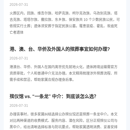
2026-07-31
火葬区内，回族、维吾尔族、哈萨克族、柯尔克孜族、乌孜别克族、塔
吉克族、塔塔尔族、撒拉族、东乡族、保安族共 10 个少数民族公民，可
依规实行土葬；遗体须安葬于指定民族公墓。罹患鼠疫、霍乱、炭疽死
亡者遗体
港、澳、台、华侨及外国人的殡葬事宜如何办理?
2026-07-31
港澳台、华侨、外国人在国内离世优先就地火化，遗体跨境运输需官方
资质审批，个人和普通中介无法办理。本文精简梳理涉外殡葬流程、所
需手续和禁忌，帮助家属合规办理身后事。
殡仪馆 vs. “一条龙” 中介：到底该怎么选？
2026-07-31
办理丧事时，很多家属纠结选择公办殡仪馆还是殡葬一条龙中介。本文
对比两种渠道的收费模式、服务内容、潜在风险，区分正规殡仪公司与
黑中介，给出清晰选择标准与防坑要点，帮助家属透明消费、妥善安排