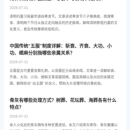
2026-07-31
清明扫墓习俗最早源自寒食节。文章讲述寒食节介子推典故，梳理寒
食、清明两个节日从独立走向融合的历史脉络，解释清明祭祖扫墓的文
化意义，普及传统春祭民俗知识。
中国传统“五服”制度详解：斩衰、齐衰、大功、小
功、缌麻分别指哪些亲属关系？
2026-07-31
五服是古代重要丧葬礼制，以丧服区分血缘亲疏。文章逐一讲解斩衰、
齐衰、大功、小功、缌麻五等丧服规格、服丧周期以及对应的亲属范
围，解释民间 “出五服” 的含义，帮助大众读懂传统白事民俗。
骨灰有哪些处理方式？树葬、花坛葬、海葬各有什么
特点？
2026-07-31
亲人火化后的骨灰拥有多种安置途径。本文介绍骨灰寄存、骨灰撒播以