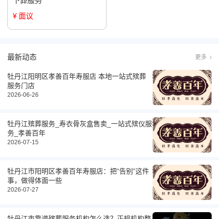
下葬服务
¥ 面议
最新动态
更多
牡丹江阳明区孝善百年寿服店 本地一站式殡葬
服务门店
2026-06-26
牡丹江殡葬服务_寿衣骨灰盒售卖_一站式殡仪服
务_孝善百年
2026-07-15
牡丹江市阳明区孝善百年寿服店：把“告别”这件
事，做得体面一些
2026-07-27
牡丹江市靠谱殡葬服务机构怎么选？正规机构整