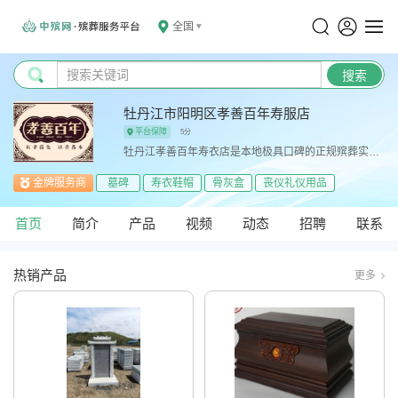
全国
牡丹江市阳明区孝善百年寿服店
平台保障
5分
牡丹江孝善百年寿衣店是本地极具口碑的正规殡葬实体门店，专注为市民提供温情专业的殡葬用品销售与一站式殡仪服务。店内品类齐全，售卖高中低档寿服、各式工艺寿盒、各类半成品祭祀纸制品，同时提供高中低端墓碑定制
金牌服务商
墓碑
寿衣鞋帽
骨灰盒
丧仪礼仪用品
首页
简介
产品
视频
动态
招聘
联系
热销产品
更多