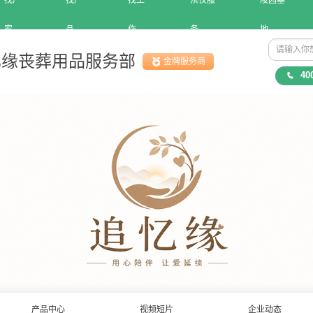
找厂
找产
找工
殡仪服
陵园墓
家
品
作
务
地
缘丧葬用品服务部
金牌服务商
40
产品中心
视频短片
企业动态