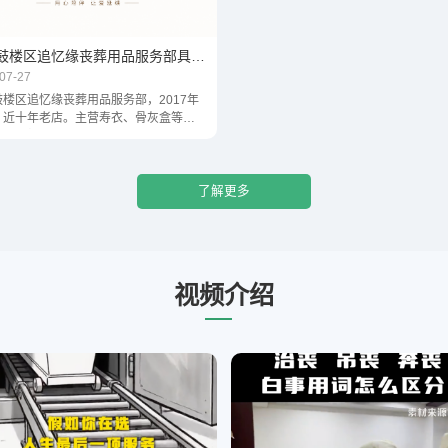
南京鼓楼区追忆缘丧葬用品服务部具体位置和联系方式
07-27
鼓楼区追忆缘丧葬用品服务部，2017年
，近十年老店。主营寿衣、骨灰盒等殡
，正规经营。电话13770560997。
了解更多
视频介绍