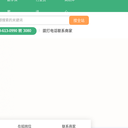
数字殡
行业资
商机中
葬
讯
心
0-613-0990 转 3080
拨打电话联系商家
在招岗位
联系商家