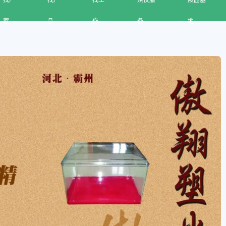
找厂
找产
找工
殡仪服
陵园墓
家
品
作
务
地