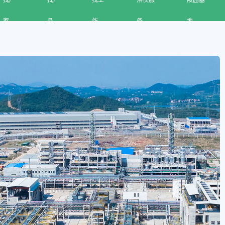
找厂
找产
找工
殡仪服
陵园墓
家
品
作
务
地