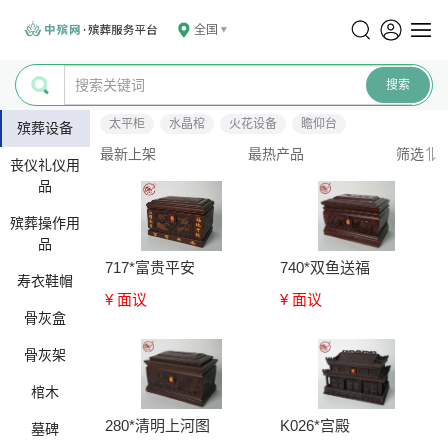
全国
太平柜
水晶棺
火花设备
瞻仰台
殡葬设备
最新上架
最热产品
筛选
丧仪礼仪用
品
殡葬操作用
品
717*富贵平安
740*双鱼送福
寿衣鞋帽
¥ 面议
¥ 面议
骨灰盒
骨灰架
棺木
280*清明上河图
K026*宫殿
墓碑