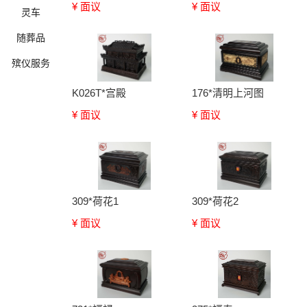
¥ 面议
¥ 面议
灵车
随葬品
殡仪服务
K026T*宫殿
176*清明上河图
¥ 面议
¥ 面议
确定
309*荷花1
309*荷花2
¥ 面议
¥ 面议