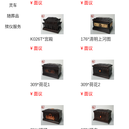
¥ 面议
¥ 面议
灵车
随葬品
殡仪服务
K026T*宫殿
176*清明上河图
¥ 面议
¥ 面议
确定
309*荷花1
309*荷花2
¥ 面议
¥ 面议