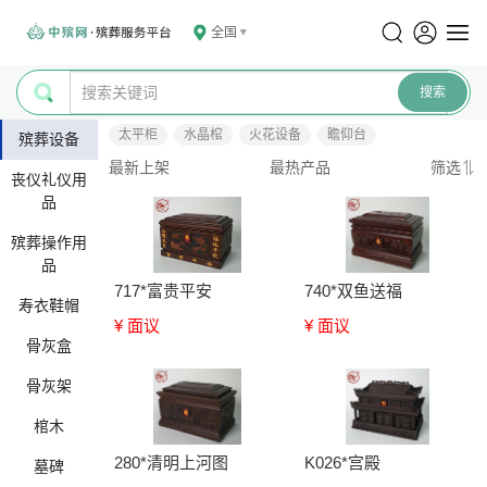
全国
太平柜
水晶棺
火花设备
瞻仰台
殡葬设备
最新上架
最热产品
筛选
丧仪礼仪用
品
殡葬操作用
品
717*富贵平安
740*双鱼送福
寿衣鞋帽
¥ 面议
¥ 面议
骨灰盒
骨灰架
棺木
280*清明上河图
K026*宫殿
墓碑