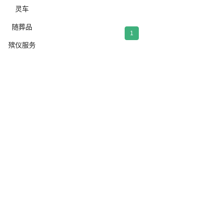
灵车
随葬品
1
殡仪服务
确定