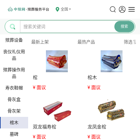
全国
殡葬设备
最新上架
最热产品
筛选
丧仪礼仪用
品
殡葬操作用
品
棺
棺木
¥ 面议
¥ 面议
寿衣鞋帽
骨灰盒
骨灰架
棺木
双龙福寿棺
龙凤金棺
墓碑
¥ 面议
¥ 面议