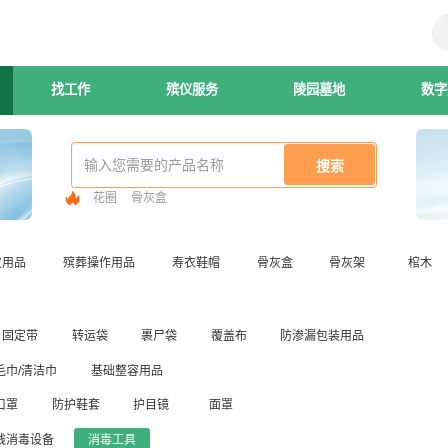
找工作
殡仪服务
陵园墓地
数字
花圈
骨灰盒
仪用品
殡葬操作用品
寿衣鞋帽
骨灰盒
骨灰架
棺木
固定带
转运袋
裹尸袋
覆盖布
防渗漏包装用品
毛巾/清洁巾
基础整容用品
口罩
防护鞋套
护目镜
面罩
线消毒设备
消毒工具