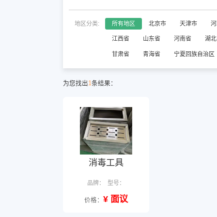
地区分类:
所有地区
北京市
天津市
河
江西省
山东省
河南省
湖北
甘肃省
青海省
宁夏回族自治区
为您找出
1
条结果：
消毒工具
品牌：
型号：
¥ 面议
价格：