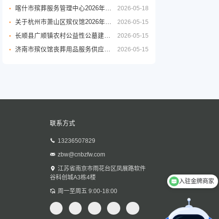
喀什市殡葬服务管理中心2026年度殡葬用品采购项目公开招标公告
2026-05-18
关于杭州市萧山区殡仪馆2026年至2029年物业管理服务政府采购项目的公开招标公告
2026-05-15
长顺县广顺镇农村公益性公墓建设项目
2026-05-15
济南市殡仪馆丧葬用品服务供应商采购项目公开招标招标公告
2026-05-15
联系方式
13236507829
zbw@cnbzfw.com
江苏省南京市雨花台区凤展路软件
谷科创城A3栋4楼
入驻金牌商家
欢迎访问中殡网
周一至周五 9:00-18:00