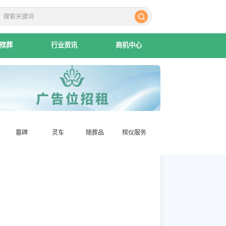
殡葬
行业资讯
商机中心
墓碑
灵车
随葬品
殡仪服务