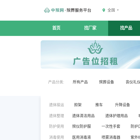
全国
首页
找厂家
找产品
产品分类:
所有产品
殡葬设备
丧仪礼
遗体接运
担架
推车
升降设备
遗体整理
遗体清洁用品
遗体护理用品
防护使用
殡仪防护服
一次性手套
防护
消毒使用
医用消毒液
喷雾消毒器
紫外