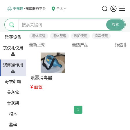
全国
遗体接运
遗体整理
防护使用
消毒使用
殡葬设备
最新上架
最热产品
筛选
丧仪礼仪用
品
殡葬操作用
品
喷雾消毒器
寿衣鞋帽
¥ 面议
骨灰盒
骨灰架
1
棺木
墓碑