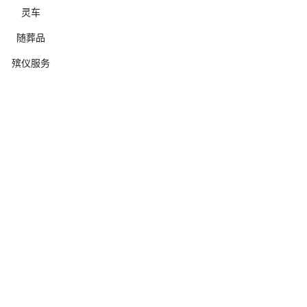
灵车
随葬品
殡仪服务
确定