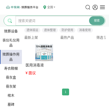
全国
遗体接运
遗体整理
防护使用
消毒使用
殡葬设备
最新上架
最热产品
筛选
丧仪礼仪用
品
殡葬操作用
品
医用消毒液
寿衣鞋帽
¥ 面议
骨灰盒
骨灰架
1
棺木
墓碑