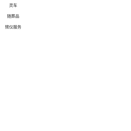
灵车
随葬品
殡仪服务
确定