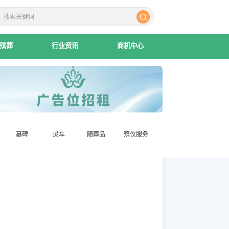
殡葬
行业资讯
商机中心
墓碑
灵车
随葬品
殡仪服务