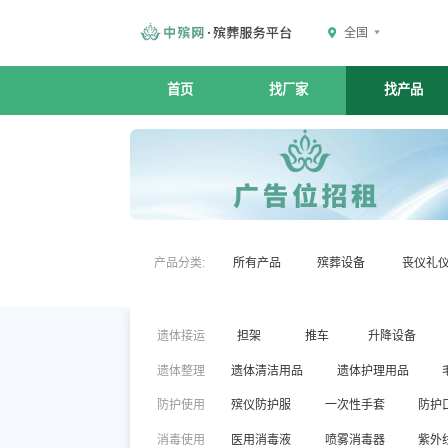
全国
首页
找厂家
找产品
产品分类:
所有产品
殡葬设备
丧仪礼
遗体接运
担架
推车
升降设备
遗体整理
遗体清洁用品
遗体护理用品
防护使用
殡仪防护服
一次性手套
防护
消毒使用
医用消毒液
喷雾消毒器
紫外