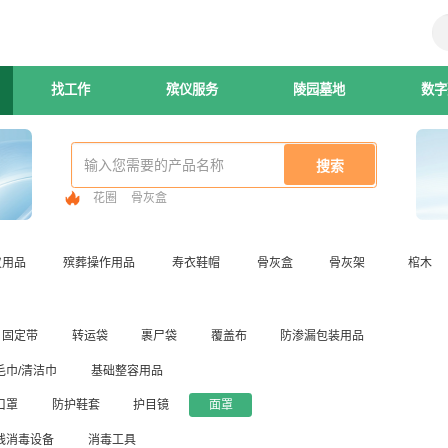
找工作
殡仪服务
陵园墓地
数字
花圈
骨灰盒
仪用品
殡葬操作用品
寿衣鞋帽
骨灰盒
骨灰架
棺木
固定带
转运袋
裹尸袋
覆盖布
防渗漏包装用品
毛巾/清洁巾
基础整容用品
口罩
防护鞋套
护目镜
面罩
线消毒设备
消毒工具