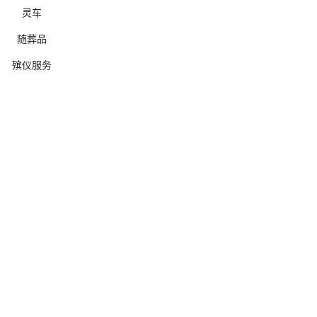
灵车
随葬品
殡仪服务
确定