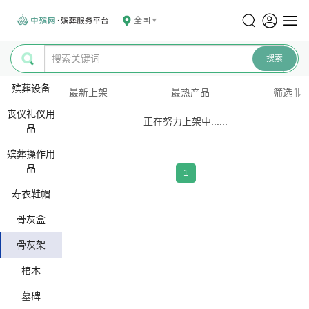
全国
殡葬设备
最新上架
最热产品
筛选
丧仪礼仪用
正在努力上架中......
品
殡葬操作用
品
1
寿衣鞋帽
骨灰盒
骨灰架
棺木
墓碑