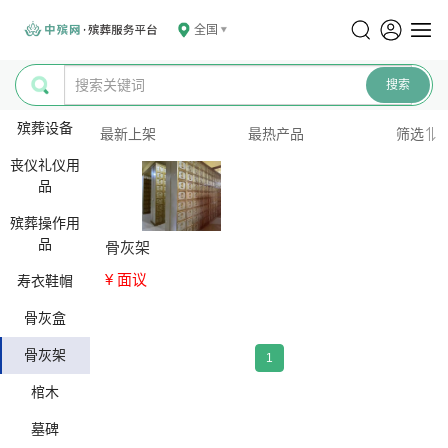
全国
殡葬设备
最新上架
最热产品
筛选
丧仪礼仪用
品
殡葬操作用
品
骨灰架
¥ 面议
寿衣鞋帽
骨灰盒
骨灰架
1
棺木
墓碑