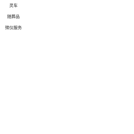
灵车
随葬品
殡仪服务
确定