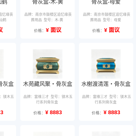
仙鹤
骨灰盒-木-黄
骨灰盒-母爱
追忆缘丧
品牌：南京市鼓楼区追忆缘丧
品牌：南京市鼓楼区追忆缘丧
仙鹤
葬用品
型号：木-黄
葬用品
型号：母爱
议
¥ 面议
¥ 面议
价格：
价格：
骨灰盒
木苑藏风聚・骨灰盒
水榭渡清莲・骨灰盒
：镁木五
品牌：富维三才
型号：镁木五
品牌：富维三才
型号：镁木五
行系列骨灰盒
行系列骨灰盒
83
¥ 8883
¥ 8883
价格：
价格：