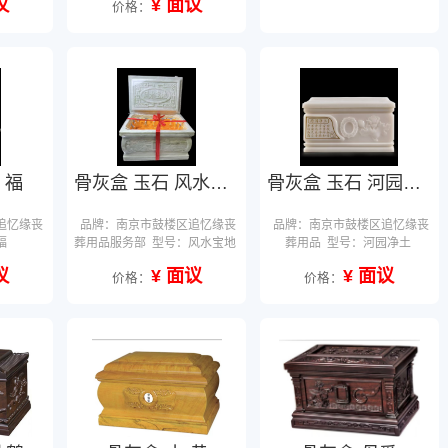
议
¥ 面议
价格：
 福
骨灰盒 玉石 风水宝地
骨灰盒 玉石 河园净土
追忆缘丧
品牌：南京市鼓楼区追忆缘丧
品牌：南京市鼓楼区追忆缘丧
福
葬用品服务部
型号：风水宝地
葬用品
型号：河园净土
议
¥ 面议
¥ 面议
价格：
价格：
确定