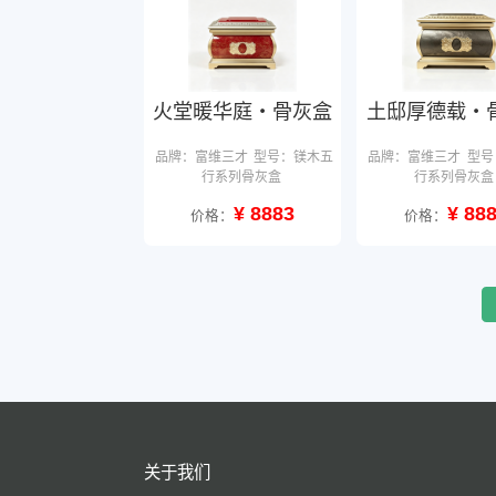
火堂暖华庭・骨灰盒
土邸厚德载・
品牌：富维三才
型号：镁木五
品牌：富维三才
型号
行系列骨灰盒
行系列骨灰盒
¥ 8883
¥ 88
价格：
价格：
关于我们