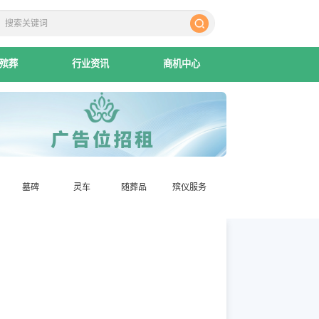
殡葬
行业资讯
商机中心
墓碑
灵车
随葬品
殡仪服务