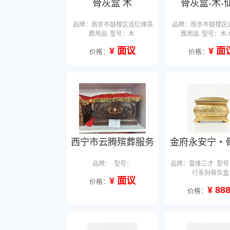
骨灰盒 木
骨灰盒-木-
品牌：南京市鼓楼区追忆缘丧
品牌：南京市鼓楼区
葬用品
型号：木
葬用品
型号：木-
¥ 面议
¥ 面
价格：
价格：
西宁市云腾殡葬服务
金府永安宁・
品牌：
型号：
品牌：富维三才
型号
行系列骨灰盒
¥ 面议
价格：
¥ 88
价格：