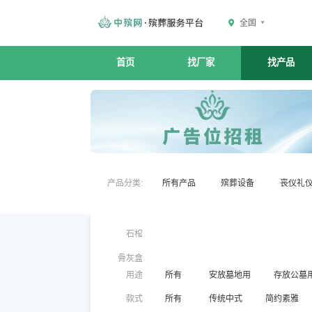
全国
首页
找厂家
找产品
产品分类:
所有产品
殡葬设备
丧仪礼
石棺
骨灰盒
用途
所有
安放墓地用
存放公墓
款式
所有
传统中式
简约素雅