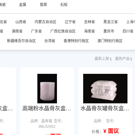
陶瓷
金属
翡翠
石棺
北省
山西省
内蒙古自治区
辽宁省
吉林省
黑龙江省
上海
省
湖南省
广东省
广西壮族自治区
海南省
重庆市
四川省
新疆维吾尔自治区
台湾省
香港特别行政区
澳门特别行政区
最新上架
最热产品
高端粉水晶骨灰盒骨灰罐冬瓜坛
高端粉水晶骨灰盒骨灰罐直身坛
水晶骨灰罐骨灰盒支持定制
号：
品牌：晶寿福
型号：
品牌：
型号：
JML02002
¥ 面议
价格：