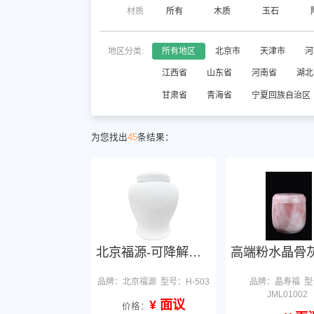
材质
所有
木质
玉石
地区分类:
所有地区
北京市
天津市
河
江西省
山东省
河南省
湖北
甘肃省
青海省
宁夏回族自治区
为您找出
45
条结果：
北京福源-可降解骨灰坛
品牌：北京福源
型号：H-503
品牌：晶寿福
型
JML01002
¥ 面议
价格：