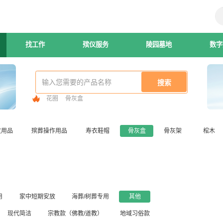
找工作
殡仪服务
陵园墓地
数字
花圈
骨灰盒
仪用品
殡葬操作用品
寿衣鞋帽
骨灰盒
骨灰架
棺木
用
家中短期安放
海葬/树葬专用
其他
现代简洁
宗教款（佛教/道教）
地域习俗款