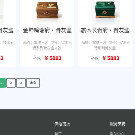
骨灰盒
金坤鸣瑞府・骨灰盒
震木长青府・骨灰盒
：镁木五
品牌：富维三才
型号：实木五
品牌：富维三才
型号：实木五
行系列骨灰盒 A款
行系列骨灰盒
83
¥ 5883
¥ 5883
价格：
价格：
1
2
3
末页
快速链接
服务支持
首页
帮助中心