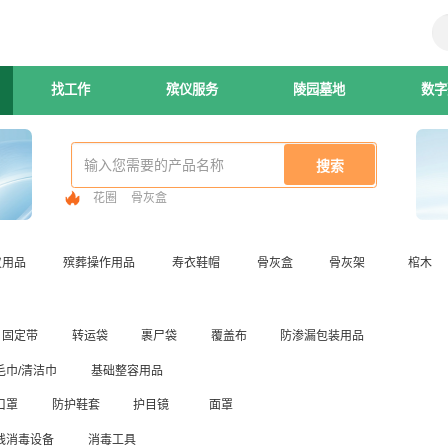
找工作
殡仪服务
陵园墓地
数字
花圈
骨灰盒
仪用品
殡葬操作用品
寿衣鞋帽
骨灰盒
骨灰架
棺木
固定带
转运袋
裹尸袋
覆盖布
防渗漏包装用品
毛巾/清洁巾
基础整容用品
口罩
防护鞋套
护目镜
面罩
线消毒设备
消毒工具