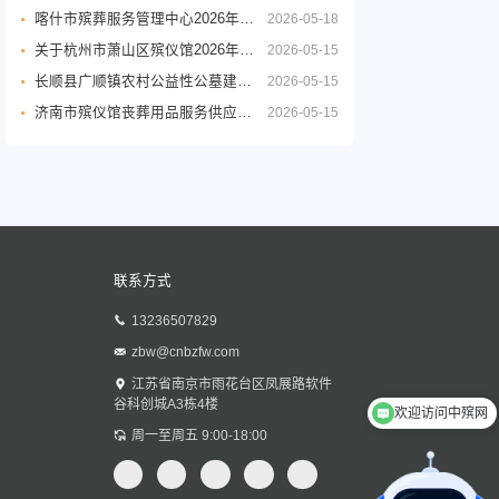
喀什市殡葬服务管理中心2026年度殡葬用品采购项目公开招标公告
2026-05-18
关于杭州市萧山区殡仪馆2026年至2029年物业管理服务政府采购项目的公开招标公告
2026-05-15
长顺县广顺镇农村公益性公墓建设项目
2026-05-15
济南市殡仪馆丧葬用品服务供应商采购项目公开招标招标公告
2026-05-15
联系方式
13236507829
zbw@cnbzfw.com
江苏省南京市雨花台区凤展路软件
谷科创城A3栋4楼
欢迎访问中殡网
殡葬行业优质商家对接
周一至周五 9:00-18:00