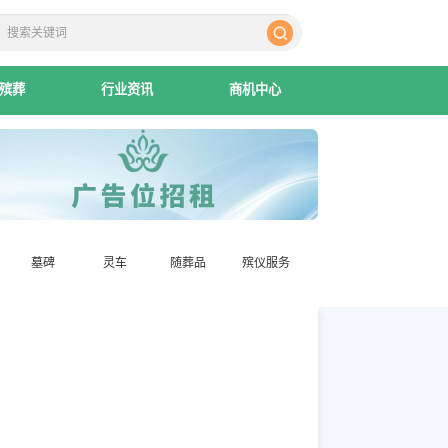
殡葬
行业资讯
商机中心
墓碑
灵车
随葬品
殡仪服务