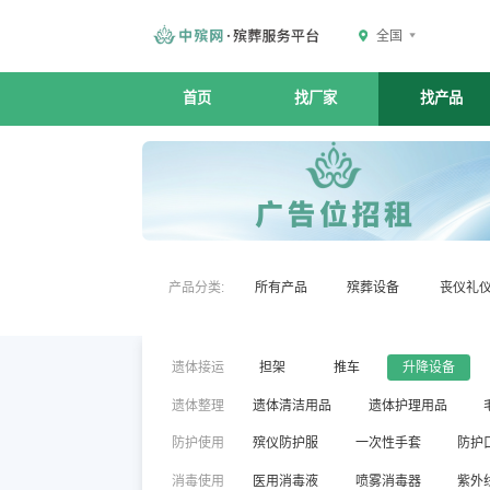
全国
首页
找厂家
找产品
产品分类:
所有产品
殡葬设备
丧仪礼
遗体接运
担架
推车
升降设备
遗体整理
遗体清洁用品
遗体护理用品
防护使用
殡仪防护服
一次性手套
防护
消毒使用
医用消毒液
喷雾消毒器
紫外