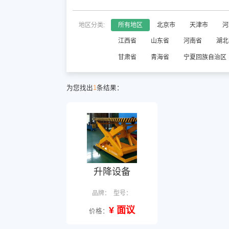
地区分类:
所有地区
北京市
天津市
河
江西省
山东省
河南省
湖北
甘肃省
青海省
宁夏回族自治区
为您找出
1
条结果：
升降设备
品牌：
型号：
¥ 面议
价格：