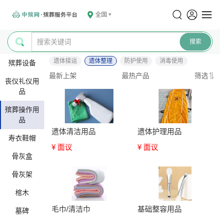
全国
遗体接运
遗体整理
防护使用
消毒使用
殡葬设备
最新上架
最热产品
筛选
丧仪礼仪用
品
殡葬操作用
品
遗体清洁用品
遗体护理用品
寿衣鞋帽
¥ 面议
¥ 面议
骨灰盒
骨灰架
棺木
毛巾/清洁巾
基础整容用品
墓碑