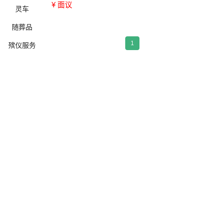
¥ 面议
灵车
随葬品
1
殡仪服务
确定