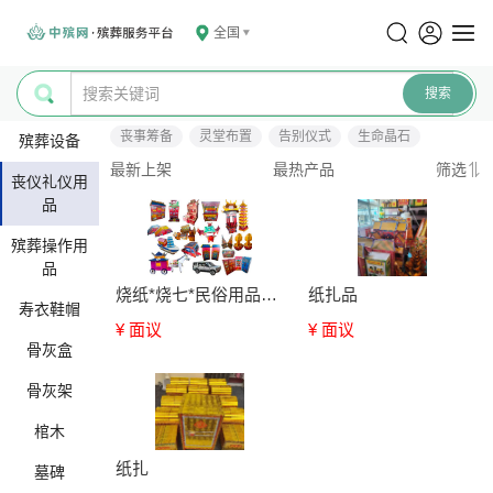
全国
丧事筹备
灵堂布置
告别仪式
生命晶石
殡葬设备
最新上架
最热产品
筛选
丧仪礼仪用
品
殡葬操作用
品
烧纸*烧七*民俗用品咨询
纸扎品
寿衣鞋帽
¥ 面议
¥ 面议
骨灰盒
骨灰架
棺木
纸扎
墓碑