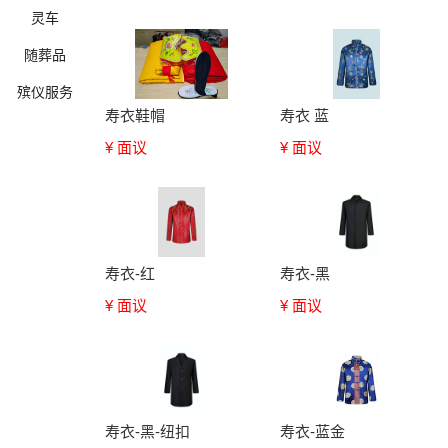
灵车
随葬品
殡仪服务
寿衣鞋帽
寿衣 蓝
¥ 面议
¥ 面议
确定
寿衣-红
寿衣-黑
¥ 面议
¥ 面议
寿衣-黑-纽扣
寿衣-蓝金