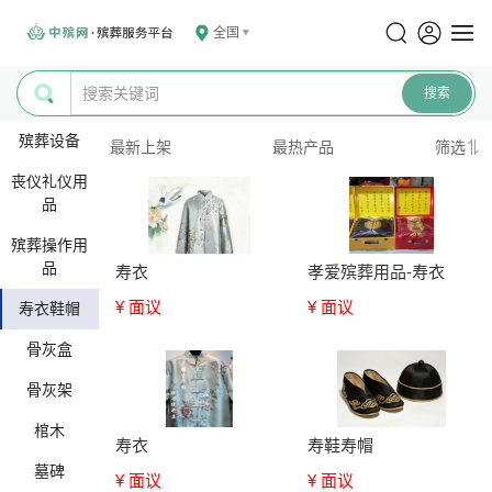
全国
殡葬设备
最新上架
最热产品
筛选
丧仪礼仪用
品
殡葬操作用
品
寿衣
孝爱殡葬用品-寿衣
¥ 面议
¥ 面议
寿衣鞋帽
骨灰盒
骨灰架
棺木
寿衣
寿鞋寿帽
墓碑
¥ 面议
¥ 面议