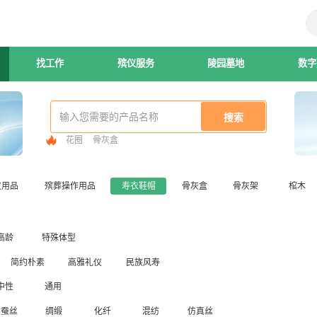
找工作
殡仪服务
陵园墓地
数字
花圈
骨灰盒
仪用品
殡葬操作用品
寿衣鞋帽
骨灰盒
骨灰架
棺木
高龄
特殊体型
简约朴素
高雅礼仪
民族风寿
中性
通用
桑蚕丝
绸缎
化纤
混纺
仿真丝