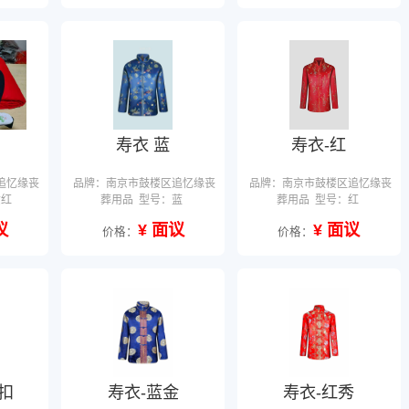
寿衣 蓝
寿衣-红
追忆缘丧
品牌：南京市鼓楼区追忆缘丧
品牌：南京市鼓楼区追忆缘丧
黄红
葬用品
型号：蓝
葬用品
型号：红
议
¥ 面议
¥ 面议
价格：
价格：
确定
纽扣
寿衣-蓝金
寿衣-红秀