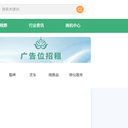
殡葬
行业资讯
商机中心
墓碑
灵车
随葬品
殡仪服务