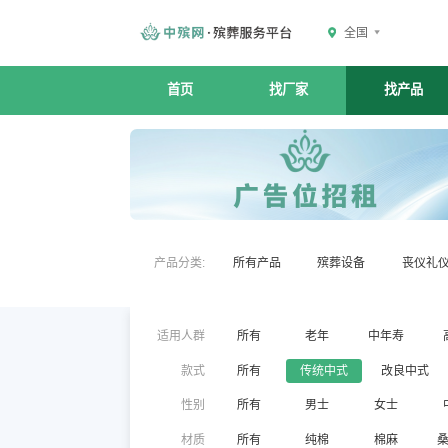
全国
首页
找厂家
找产品
产品分类:
所有产品
殡葬设备
丧仪礼
适用人群
所有
老年
中年寿
款式
所有
传统中式
改良中式
性别
所有
男士
女士
材质
所有
纯棉
棉麻