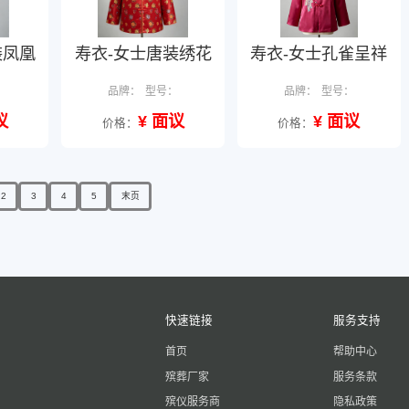
装凤凰
寿衣-女士唐装绣花
寿衣-女士孔雀呈祥
：
品牌：
型号：
品牌：
型号：
议
¥ 面议
¥ 面议
价格：
价格：
2
3
4
5
末页
快速链接
服务支持
首页
帮助中心
殡葬厂家
服务条款
殡仪服务商
隐私政策