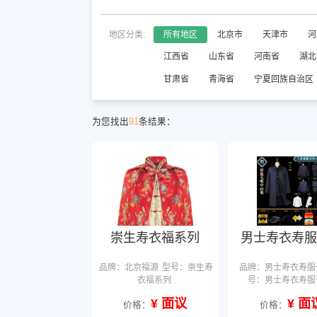
地区分类:
所有地区
北京市
天津市
河
江西省
山东省
河南省
湖北
甘肃省
青海省
宁夏回族自治区
为您找出
91
条结果：
崇生寿衣福系列
男士寿衣寿服
品牌：北京福源
型号：崇生寿
品牌：男士寿衣寿服
衣福系列
号：男士寿衣寿服
¥ 面议
¥ 面
价格：
价格：