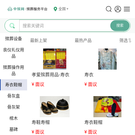
全国
殡葬设备
最新上架
最热产品
筛选
丧仪礼仪用
品
殡葬操作用
品
孝爱殡葬用品-寿衣
寿衣
¥ 面议
¥ 面议
寿衣鞋帽
骨灰盒
骨灰架
棺木
寿鞋寿帽
寿衣鞋帽
墓碑
¥ 面议
¥ 面议