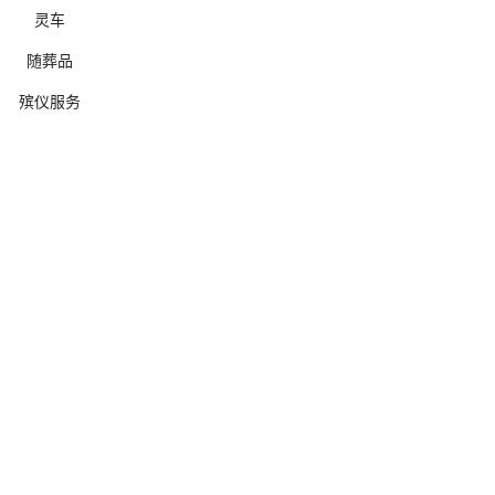
灵车
随葬品
殡仪服务
确定