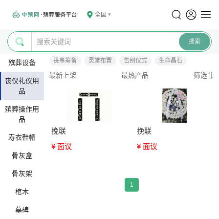
全国
丧事筹备
灵堂布置
告别仪式
生命晶石
殡葬设备
最新上架
最热产品
筛选
丧仪礼仪用
品
殡葬操作用
品
挽联
挽联
寿衣鞋帽
¥ 面议
¥ 面议
骨灰盒
骨灰架
1
棺木
墓碑