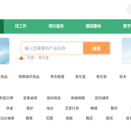
找工作
殡仪服务
陵园墓地
数字
花圈
骨灰盒
仪用品
殡葬操作用品
寿衣鞋帽
骨灰盒
骨灰架
棺木
牌/提示牌
丧事桌椅
接待用具
寿被棉褥
哀伤辅导
供桌
香炉
烛台
灵堂灯具
帷幔
幕布
黑白纱袖章
胸章
花圈
挽联
胸花
腕花
纸