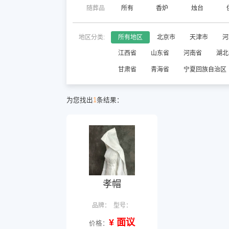
随葬品
所有
香炉
烛台
地区分类:
所有地区
北京市
天津市
河
江西省
山东省
河南省
湖北
甘肃省
青海省
宁夏回族自治区
为您找出
1
条结果：
孝帽
品牌：
型号：
¥ 面议
价格：