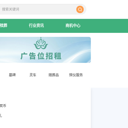
殡葬
行业资讯
商机中心
墓碑
灵车
随葬品
殡仪服务
冥币
扎