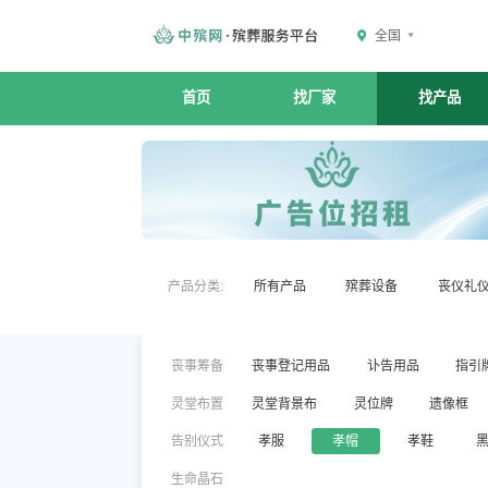
全国
首页
找厂家
找产品
产品分类:
所有产品
殡葬设备
丧仪礼
丧事筹备
丧事登记用品
讣告用品
指引
灵堂布置
灵堂背景布
灵位牌
遗像框
告别仪式
孝服
孝帽
孝鞋
生命晶石