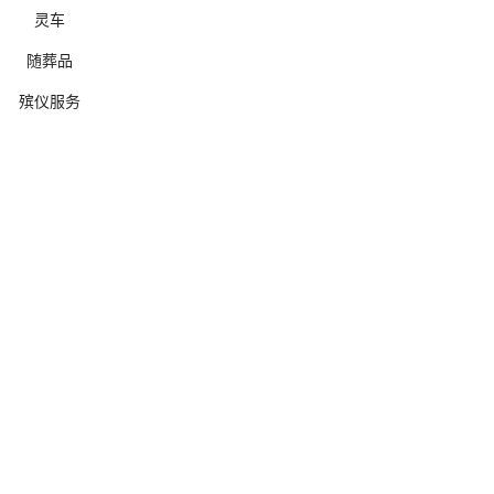
灵车
随葬品
殡仪服务
确定