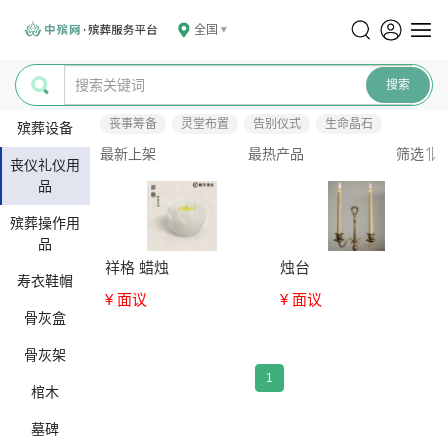
全国
丧事筹备
灵堂布置
告别仪式
生命晶石
殡葬设备
最新上架
最热产品
筛选
丧仪礼仪用
品
殡葬操作用
品
祥格 蜡烛
烛台
寿衣鞋帽
¥ 面议
¥ 面议
骨灰盒
骨灰架
1
棺木
墓碑