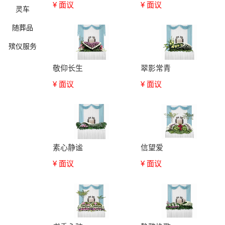
¥ 面议
¥ 面议
灵车
随葬品
殡仪服务
敬仰长生
翠影常青
¥ 面议
¥ 面议
确定
素心静谧
信望爱
¥ 面议
¥ 面议