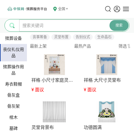
全国
丧事筹备
灵堂布置
告别仪式
生命晶石
殡葬设备
最新上架
最热产品
筛选
丧仪礼仪用
品
殡葬操作用
品
祥格 小尺寸家庭灵堂布
祥格 大尺寸灵堂布
寿衣鞋帽
¥ 面议
¥ 面议
骨灰盒
骨灰架
棺木
灵堂背景布
功德圆满
墓碑