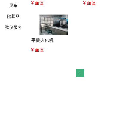
¥ 面议
¥ 面议
灵车
随葬品
殡仪服务
平板火化机
¥ 面议
确定
1