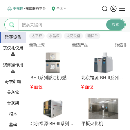
全国
太平柜
水晶棺
火花设备
瞻仰台
殡葬设备
最新上架
最热产品
筛选
丧仪礼仪用
品
殡葬操作用
品
BH-I系列燃油机/燃气火化机
北京福源-BH-II系列燃油机/燃气火化机
寿衣鞋帽
¥ 面议
¥ 面议
骨灰盒
骨灰架
棺木
北京福源-BH-III系列燃油机/燃气火化机
平板火化机
墓碑