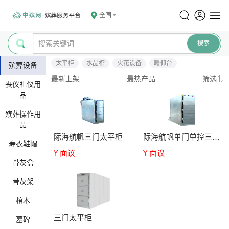
全国
太平柜
水晶棺
火花设备
瞻仰台
殡葬设备
最新上架
最热产品
筛选
丧仪礼仪用
品
殡葬操作用
品
际海航帆三门太平柜
际海航帆单门单控三门太平柜
寿衣鞋帽
¥ 面议
¥ 面议
骨灰盒
骨灰架
棺木
三门太平柜
墓碑