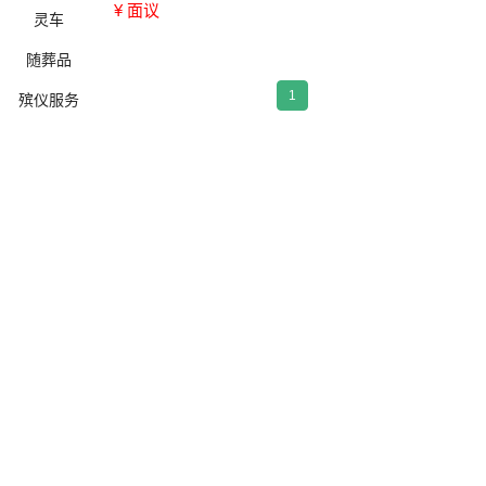
¥ 面议
灵车
随葬品
1
殡仪服务
确定