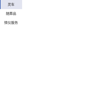
灵车
随葬品
殡仪服务
确定