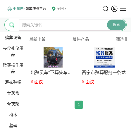
全国
殡葬设备
最新上架
最热产品
筛选
丧仪礼仪用
品
殡葬操作用
品
出殡灵车*下葬头车咨询
西宁市殡葬服务一条龙
¥ 面议
¥ 面议
寿衣鞋帽
骨灰盒
骨灰架
1
棺木
墓碑