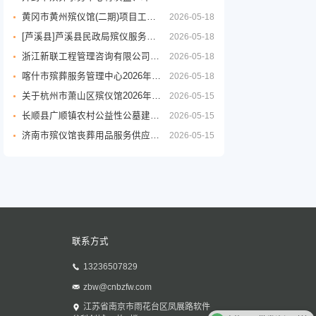
黄冈市黄州殡仪馆(二期)项目工程设计服务竞争性磋商征求意见公告
2026-05-18
[芦溪县]芦溪县民政局殡仪服务劳务外包项目
2026-05-18
浙江新联工程管理咨询有限公司关于嘉兴市公墓2026年度铜质逝者铭牌制作服务项目的竞争性磋商公告
2026-05-18
喀什市殡葬服务管理中心2026年度殡葬用品采购项目公开招标公告
2026-05-18
关于杭州市萧山区殡仪馆2026年至2029年物业管理服务政府采购项目的公开招标公告
2026-05-15
长顺县广顺镇农村公益性公墓建设项目
2026-05-15
济南市殡仪馆丧葬用品服务供应商采购项目公开招标招标公告
2026-05-15
联系方式
13236507829
zbw@cnbzfw.com
殡葬用品批发资源对接
江苏省南京市雨花台区凤展路软件