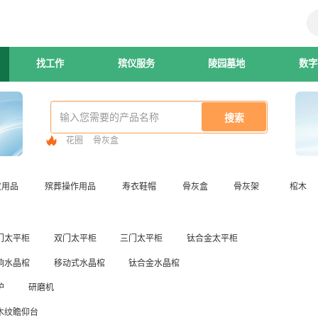
找工作
殡仪服务
陵园墓地
数字
花圈
骨灰盒
仪用品
殡葬操作用品
寿衣鞋帽
骨灰盒
骨灰架
棺木
门太平柜
双门太平柜
三门太平柜
钛合金太平柜
响水晶棺
移动式水晶棺
钛合金水晶棺
炉
研磨机
木纹瞻仰台