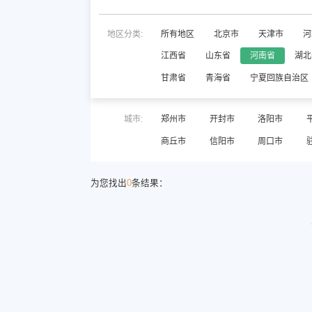
地区分类:
所有地区
北京市
天津市
河
江西省
山东省
河南省
湖北
甘肃省
青海省
宁夏回族自治区
城市:
郑州市
开封市
洛阳市
商丘市
信阳市
周口市
为您找出
0
条结果：