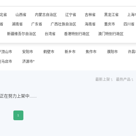
北省
山西省
内蒙古自治区
辽宁省
吉林省
黑龙江省
上海
省
湖南省
广东省
广西壮族自治区
海南省
重庆市
四川省
新疆维吾尔自治区
台湾省
香港特别行政区
澳门特别行政区
平顶山市
安阳市
鹤壁市
新乡市
焦作市
濮阳市
许昌
驻马店市
济源市*
最新上架
最热产品
正在努力上架中......
1