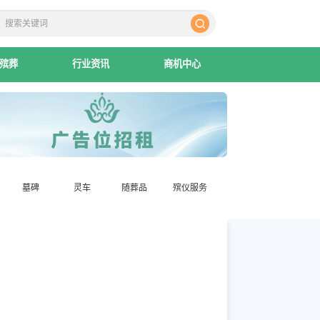
殡葬
行业资讯
商机中心
墓碑
灵车
随葬品
殡仪服务