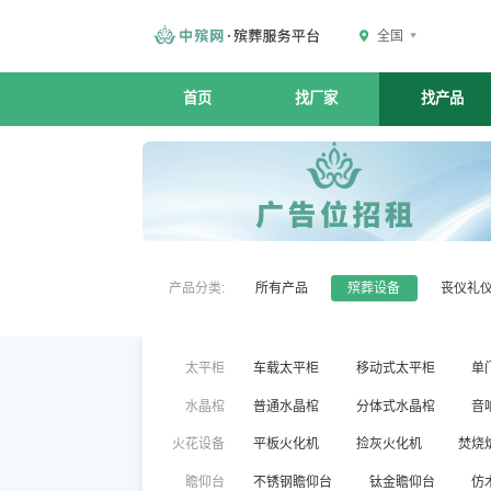
全国
首页
找厂家
找产品
产品分类:
所有产品
殡葬设备
丧仪礼
太平柜
车载太平柜
移动式太平柜
单
水晶棺
普通水晶棺
分体式水晶棺
音
火花设备
平板火化机
捡灰火化机
焚烧
瞻仰台
不锈钢瞻仰台
钛金瞻仰台
仿