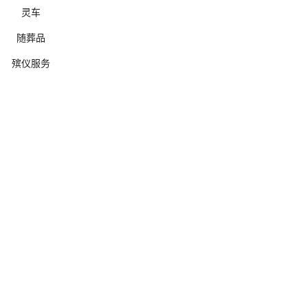
灵车
随葬品
殡仪服务
确定