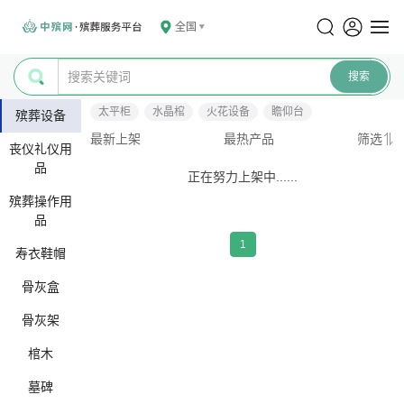
全国
太平柜
水晶棺
火花设备
瞻仰台
殡葬设备
最新上架
最热产品
筛选
丧仪礼仪用
品
正在努力上架中......
殡葬操作用
品
1
寿衣鞋帽
骨灰盒
骨灰架
棺木
墓碑